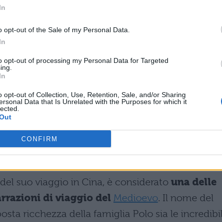
In
Cina, Marco Polo decise che era tempo di fare
aggio di ritorno fu incaricato di accompagnare la
o opt-out of the Sale of my Personal Data.
In
Khan, in Persia dove avrebbe dovuto sposare il re.
to opt-out of processing my Personal Data for Targeted
ezia, Marco Polo fu accolto con
grande festa
: l
ing.
In
festa a cui parteciparono amici e parenti, stupiti
o opt-out of Collection, Use, Retention, Sale, and/or Sharing
ci preziose che la famiglia aveva portato
ersonal Data that Is Unrelated with the Purposes for which it
lected.
Out
l Milione: caratteristiche e analis
CONFIRM
a del suo viaggio in Cina, è considerato
una delle
arrazioni di viaggio del
Medioevo
. Il nome del
sta ricchezza della famiglia Polo sia le incredibil