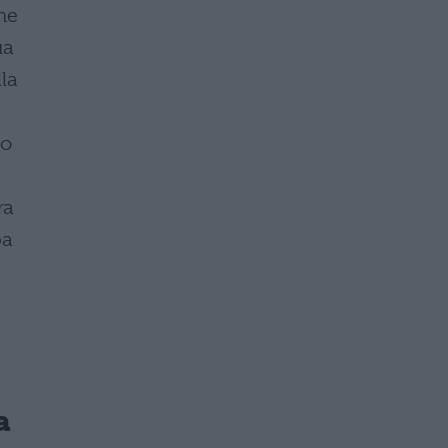
he
ua
la
io
ra
pa
a