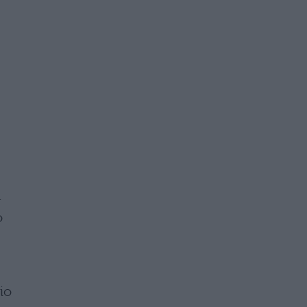
a
o
io