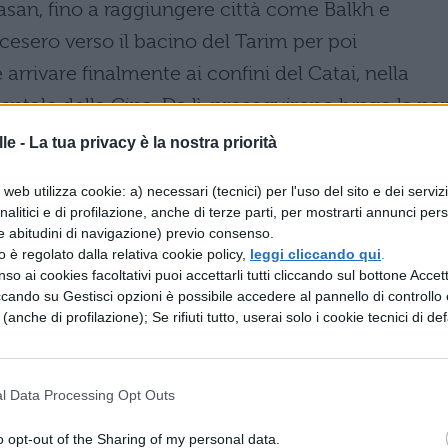
horasan, fino a raggiungere città come Balkh e
cesero verso il bacino del Tarim per poi
 arrivare finalmente ai confini del Catai, nella
entale della Cina. Da lì, proseguirono lungo la pa
me Giallo, raggiungendo infine
Khanbaliq
, dopo 
le -
La tua privacy è la nostra priorità
 mezzo.
web utilizza cookie: a) necessari (tecnici) per l'uso del sito e dei serviz
analitici e di profilazione, anche di terze parti, per mostrarti annunci pers
li incarichi in Cina e il rientro a
e abitudini di navigazione) previo consenso.
zzo è regolato dalla relativa cookie policy,
leggi cliccando qui
.
so ai cookies facoltativi puoi accettarli tutti cliccando sul bottone Accetta
ccando su Gestisci opzioni è possibile accedere al pannello di controllo e
 ricco e organizzato. Appena arrivato, il giovane
e (anche di profilazione); Se rifiuti tutto, userai solo i cookie tecnici di def
ducia di Kublai Khan e, in poco tempo, divenne
successivamente
ambasciatore
presso diverse co
l Data Processing Opt Outs
ò missioni di grande importanza e lo onorò con
estosa sfilata dei 10.000 elefanti.
o opt-out of the Sharing of my personal data.