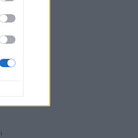
a
 e
i
i