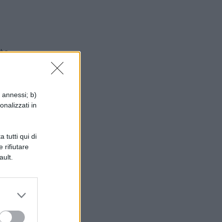
rte
un
i annessi; b)
onalizzati in
 tutti qui di
 rifiutare
ault.
rti