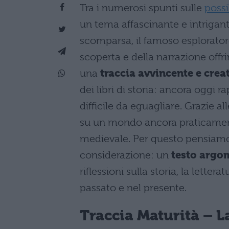
Tra i numerosi spunti sulle
possi
un tema affascinante e intrigan
scomparsa, il famoso esplorator
scoperta e della narrazione offr
una
traccia avvincente e crea
dei libri di storia: ancora oggi 
difficile da eguagliare. Grazie al
su un mondo ancora praticament
medievale. Per questo pensiamo 
considerazione: un
testo argo
riflessioni sulla storia, la lettera
passato e nel presente.
Traccia Maturità – L