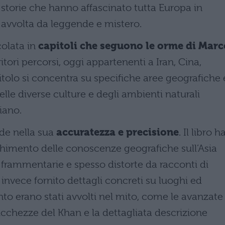
, storie che hanno affascinato tutta Europa in
a avvolta da leggende e mistero.
icolata in
capitoli che seguono le orme di Marc
ritori percorsi, oggi appartenenti a Iran, Cina,
pitolo si concentra su specifiche aree geografiche 
lle diverse culture e degli ambienti naturali
iano.
ede nella sua
accuratezza e precisione
. Il libro h
chimento delle conoscenze geografiche sull’Asia
 frammentarie e spesso distorte da racconti di
nvece fornito dettagli concreti su luoghi ed
o erano stati avvolti nel mito, come le avanzate
 ricchezze del Khan e la dettagliata descrizione