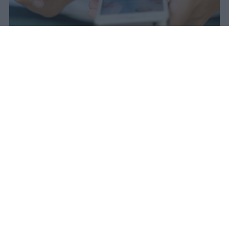
Redazione Studentville
Pubblicato il 29 lug 2026
Il 21 luglio la Francia ha approvato una
legge che
vieta ai minori di quindici
anni l’accesso ai servizi di social
networking online forniti da
piattaforme digitali
. La norma entra in
vigore il 1° settembre e introduce chiarezza
su un limite d’età spesso aggirato dalle
società d’informazione attraverso pratiche