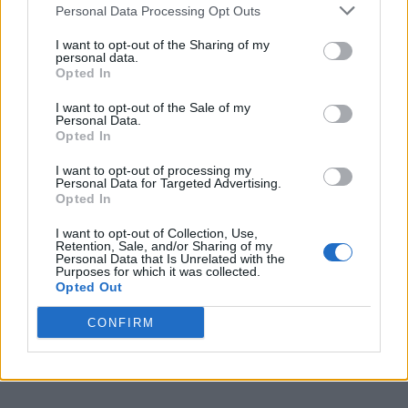
Personal Data Processing Opt Outs
copia del documento di identità o
permesso di soggiorno per studenti
I want to opt-out of the Sharing of my
personal data.
con cittadinanza non UE;
Opted In
I want to opt-out of the Sale of my
eventuali certificati di lingua;
Personal Data.
Opted In
eventuale autocertificazione attestante
I want to opt-out of processing my
Personal Data for Targeted Advertising.
la votazione e il titolo di studio se
Opted In
ottenuto in un ateneo estero.
I want to opt-out of Collection, Use,
Retention, Sale, and/or Sharing of my
Personal Data that Is Unrelated with the
Scopri di più:
Erasmus: requisiti e
Purposes for which it was collected.
Opted Out
documenti necessari
CONFIRM
Siete pronti per partire? Se vi servono altre
info, leggete: