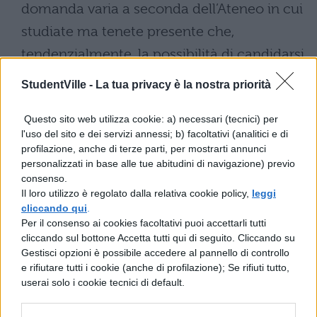
domanda varia a seconda dell’Ateneo in cui
studiate ma tenete presente che,
tendenzialmente, la possibilità di candidarsi
quest’anno va dalla metà di gennaio alla
StudentVille -
La tua privacy è la nostra priorità
metà di febbraio. Vi consigliamo sempre e
Questo sito web utilizza cookie: a) necessari (tecnici) per
comunque di informarvi presso la vostra
l'uso del sito e dei servizi annessi; b) facoltativi (analitici e di
Università. In generale però, ecco cosa è
profilazione, anche di terze parti, per mostrarti annunci
personalizzati in base alle tue abitudini di navigazione) previo
necessario allegare alla propria domanda
consenso.
anche:
Il loro utilizzo è regolato dalla relativa cookie policy,
leggi
cliccando qui
.
Per il consenso ai cookies facoltativi puoi accettarli tutti
la proposta delle attività da fare
cliccando sul bottone Accetta tutti qui di seguito. Cliccando su
all’estero e/o lettera del
Gestisci opzioni è possibile accedere al pannello di controllo
e rifiutare tutti i cookie (anche di profilazione); Se rifiuti tutto,
relatore/tutor/supervisore per tesi di
userai solo i cookie tecnici di default.
laurea/dottorato o per tirocinio;