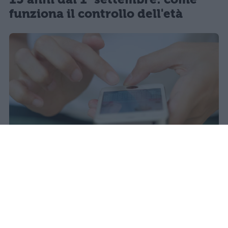
funziona il controllo dell'età
Il 21 luglio la Francia ha approvato
una legge che vieta ai minori di
quindici anni l'accesso ai social
network, in vigore dal 1° settembre.