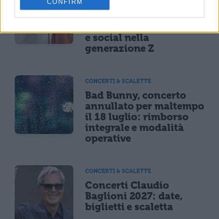
CONFIRM
Oltre uno studente su
sei a rischio: l'allarme
Iss su gaming, azzardo
e social nella
generazione Z
CONCERTI & SCALETTE
Bad Bunny, concerto
annullato per maltempo
il 18 luglio: rimborso
integrale e modalità
operative
CONCERTI & SCALETTE
Concerti Claudio
Baglioni 2027: date,
biglietti e scaletta