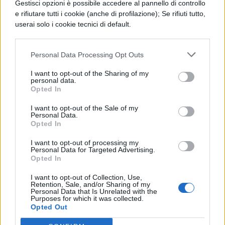
embrionale, e i primi autori, contattati su
Gestisci opzioni è possibile accedere al pannello di controllo
e rifiutare tutti i cookie (anche di profilazione); Se rifiuti tutto,
invito, stanno cominciando l’opera, che sarà
userai solo i cookie tecnici di default.
poi aperta a tutti nel giro di qualche mese.
Personal Data Processing Opt Outs
I want to opt-out of the Sharing of my
personal data.
Opted In
TI POTREBBE INTERESSARE
I want to opt-out of the Sale of my
Personal Data.
Opted In
NEWS LIFESTYLE
Francia vieta i social ai
I want to opt-out of processing my
minori di 15 anni dal 1°
Personal Data for Targeted Advertising.
Opted In
settembre: come
funziona il controllo
I want to opt-out of Collection, Use,
dell'età
Retention, Sale, and/or Sharing of my
Personal Data that Is Unrelated with the
Purposes for which it was collected.
Opted Out
NEWS LIFESTYLE