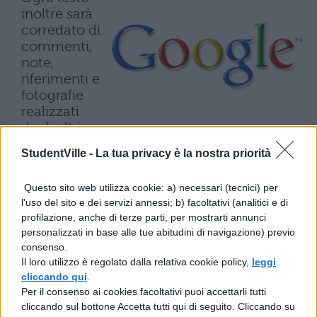
inoltre sarà
corredato di
commenti,
note,
riferimenti e
fotografie
realizzati
dagli altri
internauti. Su
StudentVille -
La tua privacy è la nostra priorità
molti
argomenti ci potranno anche essere Knol in
Questo sito web utilizza cookie: a) necessari (tecnici) per
concorrenza tra loro, il chè rende
l'uso del sito e dei servizi annessi; b) facoltativi (analitici e di
decisamente utile la possibilità di
profilazione, anche di terze parti, per mostrarti annunci
conoscere l’autore, del quale verranno rese
personalizzati in base alle tue abitudini di navigazione) previo
noti anche eventuali cariche o titoli da esso
consenso.
possedute. Google specifica inoltre che la
Il loro utilizzo è regolato dalla relativa cookie policy,
leggi
responsabilità di tutto ciò che verrà scritto
cliccando qui
.
sarà totalmente a carico dei singoli autori.
Per il consenso ai cookies facoltativi puoi accettarli tutti
Attualmente il progetto è ancora in fase
cliccando sul bottone Accetta tutti qui di seguito. Cliccando su