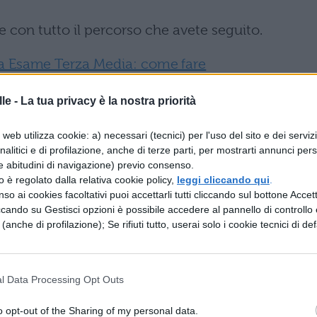
 con tutto il percorso che avete seguito.
a Esame Terza Media: come fare
RCORSI PER UNA TESINA SUL
le -
La tua privacy è la nostra priorità
web utilizza cookie: a) necessari (tecnici) per l'uso del sito e dei serviz
analitici e di profilazione, anche di terze parti, per mostrarti annunci pers
organizzare la vostra tesina sul Giappone:
e abitudini di navigazione) previo consenso.
zzo è regolato dalla relativa cookie policy,
leggi cliccando qui
.
orso 1
so ai cookies facoltativi puoi accettarli tutti cliccando sul bottone Accetta
ccando su Gestisci opzioni è possibile accedere al pannello di controllo e
e (anche di profilazione); Se rifiuti tutto, userai solo i cookie tecnici di def
diale
l Data Processing Opt Outs
o opt-out of the Sharing of my personal data.