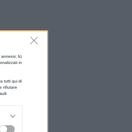
i annessi; b)
onalizzati in
 tutti qui di
 rifiutare
ault.