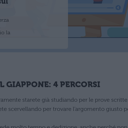
sul
erza
a
io la
L GIAPPONE: 4 PERCORSI
ramente starete già studiando per le prove scritte
rete scervellando per trovare l’argomento giusto p
hiede molto tempo e dedizione, anche perché non