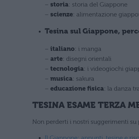
–
storia
: storia del Giappone
–
scienze
: alimentazione giapp
Tesina sul Giappone, perc
–
italiano
: i manga
–
arte
: disegni orientali
–
tecnologia
: i videogiochi gia
–
musica
: sakura
–
educazione fisica
: la danza t
TESINA ESAME TERZA ME
Non perderti i nostri suggerimenti su 
Il Giappone: appunti, tesine e riso