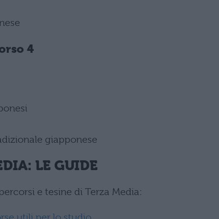
onese
orso 4
pponesi
radizionale giapponese
DIA: LE GUIDE
percorsi e tesine di Terza Media:
rse utili per lo studio