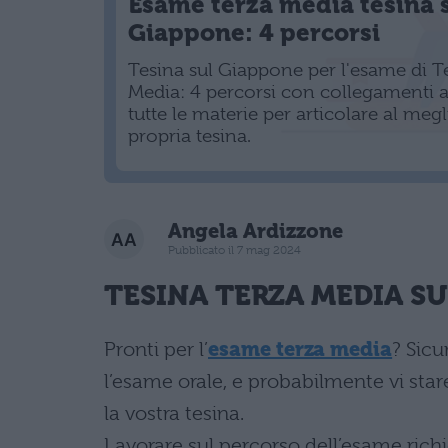
Esame terza media tesina 
Giappone: 4 percorsi
Tesina sul Giappone per l'esame di T
Media: 4 percorsi con collegamenti 
tutte le materie per articolare al megl
propria tesina.
Angela Ardizzone
Pubblicato il 7 mag 2024
TESINA TERZA MEDIA SU
Pronti per l’
esame terza media
? Sicu
l’esame orale, e probabilmente vi sta
la vostra tesina.
Lavorare sul percorso dell’esame ric