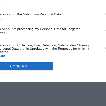
In
o opt-out of the Sale of my Personal Data.
orso 2
In
to opt-out of processing my Personal Data for Targeted
ing.
In
ma e Nagasaki
o opt-out of Collection, Use, Retention, Sale, and/or Sharing
ersonal Data that Is Unrelated with the Purposes for which it
lected.
Out
orso 3
CONFIRM