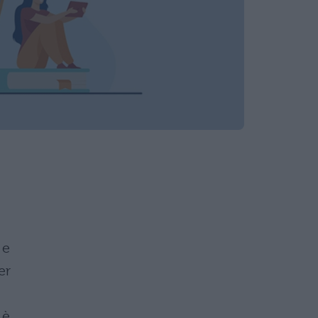
 e
er
 è