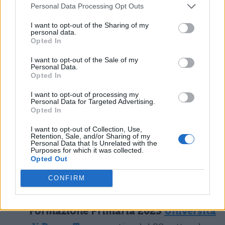
Risultati e graduatoria test scienze
Personal Data Processing Opt Outs
Formazione Primaria 2023
Università
I want to opt-out of the Sharing of my
personal data.
di Perugia
: non specificato
Opted In
I want to opt-out of the Sale of my
Risultati e graduatoria test scienze
Personal Data.
Opted In
Formazione Primaria 2023
Università
I want to opt-out of processing my
di Pisa
: entro il 27 settembre 2023
Personal Data for Targeted Advertising.
Opted In
Risultati e graduatoria test scienze
I want to opt-out of Collection, Use,
Retention, Sale, and/or Sharing of my
Formazione Primaria 2023
Università
Personal Data that Is Unrelated with the
Purposes for which it was collected.
di Roma La Sapienza
: entro il 27
Opted Out
settembre 2023
CONFIRM
Risultati e graduatoria test scienze
Formazione Primaria 2023
Università