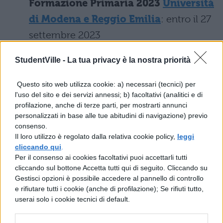
Formazione Primaria 2023
Università
di Modena e Reggio Emilia
: entro il 27
settembre 2023
Risultati e graduatoria test scienze
StudentVille -
La tua privacy è la nostra priorità
Formazione Primaria 2023
Università
Questo sito web utilizza cookie: a) necessari (tecnici) per
del Molise
: non ancora indicato
l'uso del sito e dei servizi annessi; b) facoltativi (analitici e di
profilazione, anche di terze parti, per mostrarti annunci
Risultati e graduatoria test scienze
personalizzati in base alle tue abitudini di navigazione) previo
consenso.
Formazione Primaria 2023
Università
Il loro utilizzo è regolato dalla relativa cookie policy,
leggi
cliccando qui
.
di Padova
:
26 settembre 2023
Per il consenso ai cookies facoltativi puoi accettarli tutti
cliccando sul bottone Accetta tutti qui di seguito. Cliccando su
Risultati e graduatoria test scienze
Gestisci opzioni è possibile accedere al pannello di controllo
Formazione Primaria 2023
Università
e rifiutare tutti i cookie (anche di profilazione); Se rifiuti tutto,
userai solo i cookie tecnici di default.
di Palermo
: non specificato