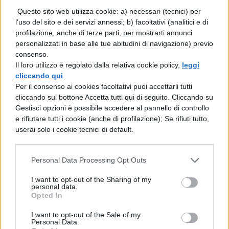
De Republica, Libro 2, Par. 47
Questo sito web utilizza cookie: a) necessari (tecnici) per
l'uso del sito e dei servizi annessi; b) facoltativi (analitici e di
profilazione, anche di terze parti, per mostrarti annunci
personalizzati in base alle tue abitudini di navigazione) previo
LETTERATURA LATINA
consenso.
De Republica, Libro 2, Par. 48
Il loro utilizzo è regolato dalla relativa cookie policy,
leggi
cliccando qui
.
Per il consenso ai cookies facoltativi puoi accettarli tutti
LETTERATURA LATINA
cliccando sul bottone Accetta tutti qui di seguito. Cliccando su
De Republica, Libro 2, Par. 28
Gestisci opzioni è possibile accedere al pannello di controllo
e rifiutare tutti i cookie (anche di profilazione); Se rifiuti tutto,
userai solo i cookie tecnici di default.
LETTERATURA LATINA
Personal Data Processing Opt Outs
De Republica, Libro 2, Par. 29
I want to opt-out of the Sharing of my
personal data.
Opted In
LETTERATURA LATINA
I want to opt-out of the Sale of my
De Republica, Libro 2, Par. 48
Personal Data.