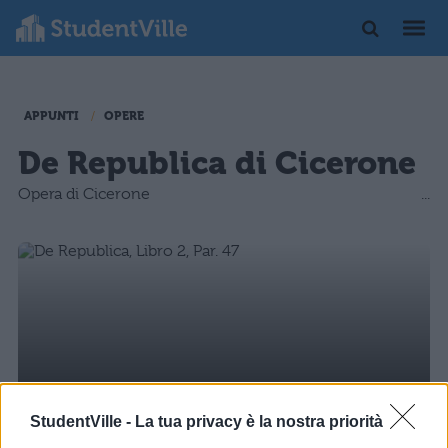
APPUNTI
OPERE
De Republica di Cicerone
Opera di Cicerone
StudentVille -
La tua privacy è la nostra priorità
LETTERATURA LATINA