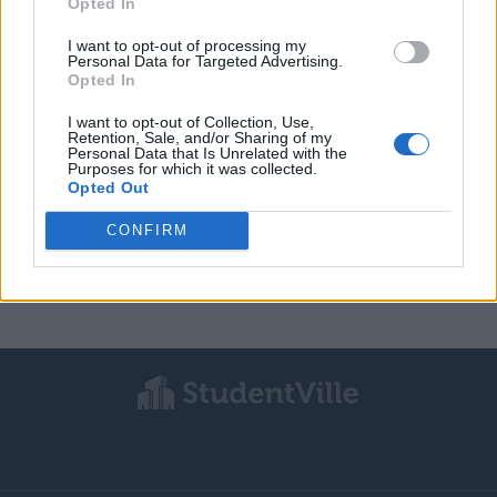
Opted In
I want to opt-out of processing my
Personal Data for Targeted Advertising.
LETTERATURA LATINA
Opted In
De Republica, Libro 6, Par. 9
I want to opt-out of Collection, Use,
Retention, Sale, and/or Sharing of my
Personal Data that Is Unrelated with the
Purposes for which it was collected.
LETTERATURA LATINA
Opted Out
Considerazioni di Cicerone sulla
CONFIRM
divinizzazione di Romolo