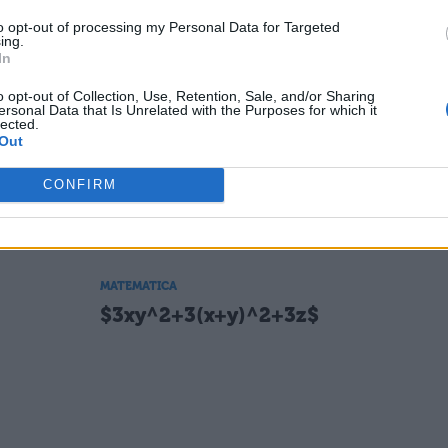
^2yz$
$a^2+9b^2-c^2-6ab$
to opt-out of processing my Personal Data for Targeted
ing.
In
MATEMATICA
o opt-out of Collection, Use, Retention, Sale, and/or Sharing
ersonal Data that Is Unrelated with the Purposes for which it
ac^5$
$a^8-2a^4b^4+b^8-c^4$
lected.
Out
CONFIRM
MATEMATICA
$8a^2x^3-a^2-8x^3+1$
MATEMATICA
$3xy^2+3(x+y)^2+3z$