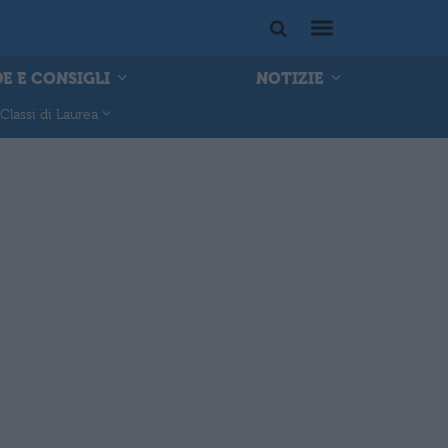
E E CONSIGLI
NOTIZIE
Classi di Laurea