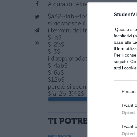
A cura di: Alfredo Bochicchio
StudentVil
$a^2-4ab+4b^2+9-6a+12b$
si riconosce il quadrato di un t
Questo sito 
i termini del trinomio sono
facoltativi (
$+a$
base alle tu
$-2b$
Il loro utili
$-3$
Per il consen
i doppi prodotti sono
seguito. Cli
$-4ab$
tutti i cooki
$-6a$
$12b$
perciò si scompone in
Persona
$(a-2b-3)^2$
I want t
Opted 
TI POTREBBE INTER
I want t
Opted 
MATEMATICA