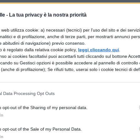
le -
La tua privacy è la nostra priorità
rinomio
web utilizza cookie: a) necessari (tecnici) per l'uso del sito e dei serviz
analitici e di profilazione, anche di terze parti, per mostrarti annunci pers
e abitudini di navigazione) previo consenso.
zzo è regolato dalla relativa cookie policy,
leggi cliccando qui
.
so ai cookies facoltativi puoi accettarli tutti cliccando sul bottone Accetta
ccando su Gestisci opzioni è possibile accedere al pannello di controllo e
e (anche di profilazione); Se rifiuti tutto, userai solo i cookie tecnici di def
l Data Processing Opt Outs
o opt-out of the Sharing of my personal data.
In
ESSARE
o opt-out of the Sale of my Personal Data.
In
MATEMATICA