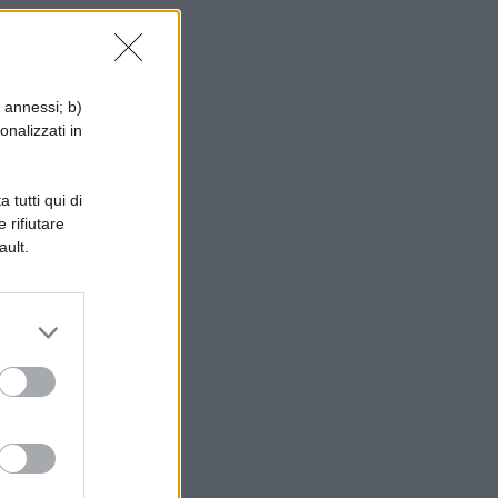
i annessi; b)
onalizzati in
 tutti qui di
 rifiutare
ault.