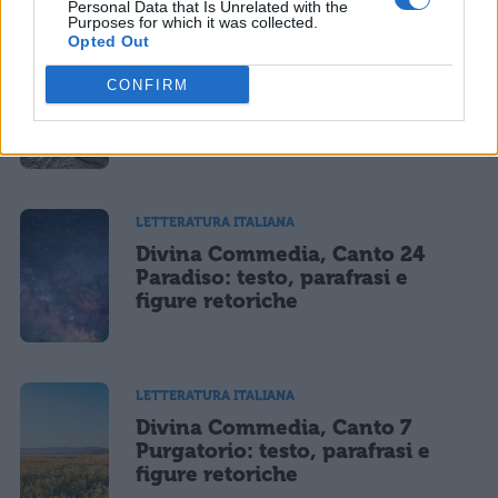
Personal Data that Is Unrelated with the
Purposes for which it was collected.
Opted Out
LETTERATURA ITALIANA
Divina Commedia, Canto 19
CONFIRM
Purgatorio: testo, parafrasi e
figure retoriche
LETTERATURA ITALIANA
Divina Commedia, Canto 24
Paradiso: testo, parafrasi e
figure retoriche
LETTERATURA ITALIANA
Divina Commedia, Canto 7
Purgatorio: testo, parafrasi e
figure retoriche