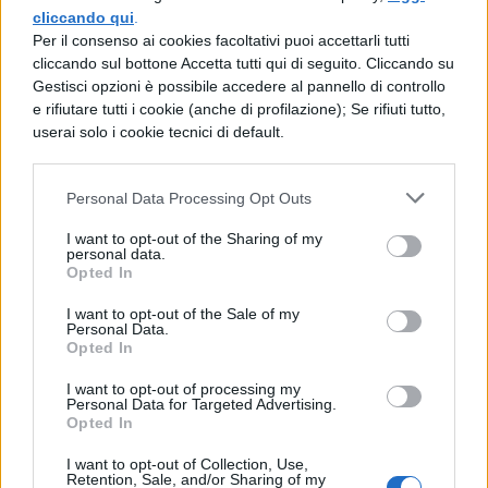
cliccando qui
.
LETTERATURA ITALIANA
Per il consenso ai cookies facoltativi puoi accettarli tutti
Divina Commedia, Canto 18
cliccando sul bottone Accetta tutti qui di seguito. Cliccando su
Paradiso: testo, parafrasi e
Gestisci opzioni è possibile accedere al pannello di controllo
figure retoriche
e rifiutare tutti i cookie (anche di profilazione); Se rifiuti tutto,
userai solo i cookie tecnici di default.
LETTERATURA ITALIANA
Personal Data Processing Opt Outs
Divina Commedia, Canto 30
I want to opt-out of the Sharing of my
Paradiso: testo, parafrasi e
personal data.
figure retoriche
Opted In
I want to opt-out of the Sale of my
Personal Data.
Opted In
LETTERATURA ITALIANA
I want to opt-out of processing my
Divina Commedia, Canto 3
Personal Data for Targeted Advertising.
Purgatorio: testo, parafrasi e
Opted In
figure retoriche
I want to opt-out of Collection, Use,
Retention, Sale, and/or Sharing of my