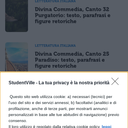
LETTERATURA ITALIANA
Divina Commedia, Canto 32
Purgatorio: testo, parafrasi e
figure retoriche
LETTERATURA ITALIANA
Divina Commedia, Canto 25
Paradiso: testo, parafrasi e
figure retoriche
StudentVille -
La tua privacy è la nostra priorità
LETTERATURA ITALIANA
Questo sito web utilizza cookie: a) necessari (tecnici) per
Divina Commedia, Canto 28
l'uso del sito e dei servizi annessi; b) facoltativi (analitici e di
Paradiso: testo, parafrasi e
profilazione, anche di terze parti, per mostrarti annunci
figure retoriche
personalizzati in base alle tue abitudini di navigazione) previo
consenso.
Il loro utilizzo è regolato dalla relativa cookie policy,
leggi