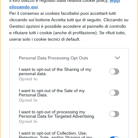
Il loro utilizzo è regolato dalla relativa cookie policy,
leggi
cliccando qui
.
LETTERATURA ITALIANA
Per il consenso ai cookies facoltativi puoi accettarli tutti
I Promessi Sposi, Capitolo 14:
cliccando sul bottone Accetta tutti qui di seguito. Cliccando su
analisi
Gestisci opzioni è possibile accedere al pannello di controllo
e rifiutare tutti i cookie (anche di profilazione); Se rifiuti tutto,
userai solo i cookie tecnici di default.
Personal Data Processing Opt Outs
LETTERATURA ITALIANA
I Promessi Sposi Capitolo 15:
I want to opt-out of the Sharing of my
personal data.
Analisi
Opted In
I want to opt-out of the Sale of my
Personal Data.
Opted In
LETTERATURA ITALIANA
I want to opt-out of processing my
I Promessi Sposi - Capitolo 7:
Personal Data for Targeted Advertising.
Opted In
analisi
I want to opt-out of Collection, Use,
Retention, Sale, and/or Sharing of my