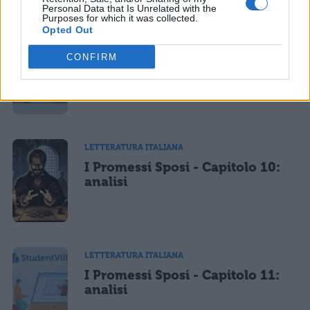
Personal Data that Is Unrelated with the
Purposes for which it was collected.
Opted Out
LETTERATURA ITALIANA
CONFIRM
I Promessi Sposi - Capitolo 9:
analisi
LETTERATURA ITALIANA
I Promessi Sposi - Capitolo 10:
analisi
LETTERATURA ITALIANA
I Promessi Sposi - Capitolo 11:
analisi