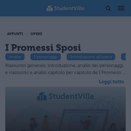
APPUNTI
OPERE
I Promessi Sposi
Analisi
I personaggi
Introduzione all'opera
Ria
Riassunto generale, introduzione, analisi dei personaggi,
e riassunto e analisi capitolo per capitolo de I Promessi
Sposi di Alessandro Manzoni.
Leggi tutto