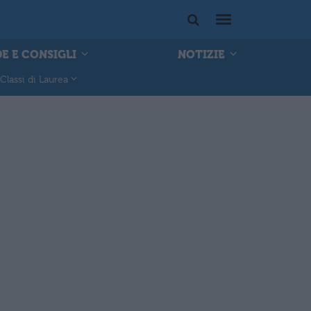
E E CONSIGLI
NOTIZIE
Classi di Laurea