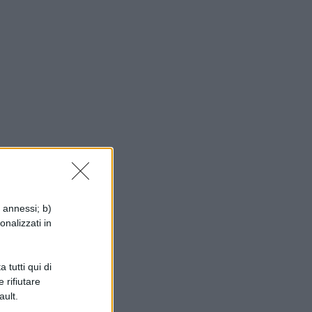
i annessi; b)
onalizzati in
a
 tutti qui di
 rifiutare
ault.