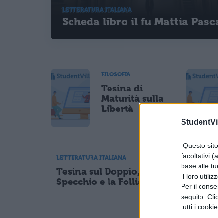
LETTERATURA ITALIANA
Scheda libro il fu Mattia Pasc
FILOSOFIA
Tesina di
Maturità sulla
Libertà
StudentVil
Questo sito 
facoltativi (
LETTERATURA ITALIANA
base alle tu
Tesina sul Doppio, lo
Il loro utili
Specchio e la Follia
Per il consen
seguito. Cli
tutti i cooki