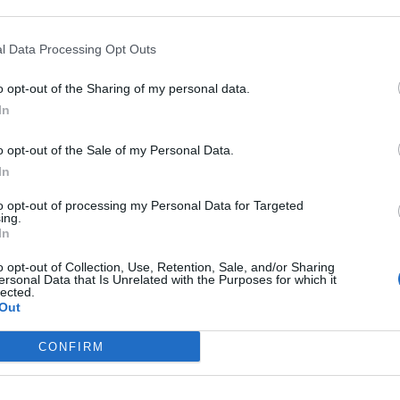
LETTERATURA
LETTERATURA
ITALIANA
ITALIANA
l Data Processing Opt Outs
La patente di
Il treno ha
Luigi
fischiato:
o opt-out of the Sharing of my personal data.
Pirandello:
riassunto dell
In
riassunto della
novella di
novella
Pirandello
o opt-out of the Sale of my Personal Data.
In
TURA ITALIANA
LETTERATURA
to opt-out of processing my Personal Data for Targeted
ITALIANA
le per un anno di
ing.
I quaderni di
In
dello
Serafino
o opt-out of Collection, Use, Retention, Sale, and/or Sharing
Gubbio
ersonal Data that Is Unrelated with the Purposes for which it
operatore di
lected.
Luigi
Out
Pirandello
CONFIRM
LETTERATURA
LETTERATURA ITALIANA
ITALIANA