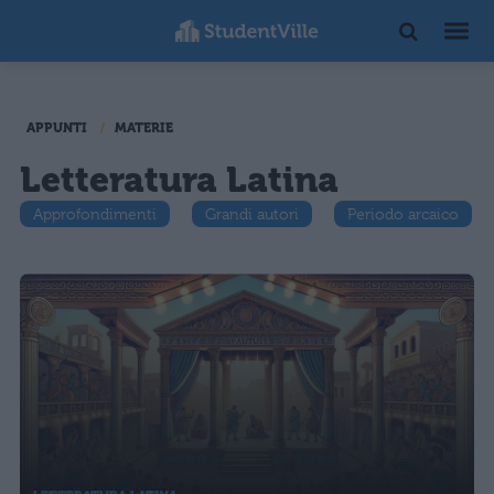
APPUNTI
MATERIE
Letteratura Latina
Approfondimenti
Grandi autori
Periodo arcaico