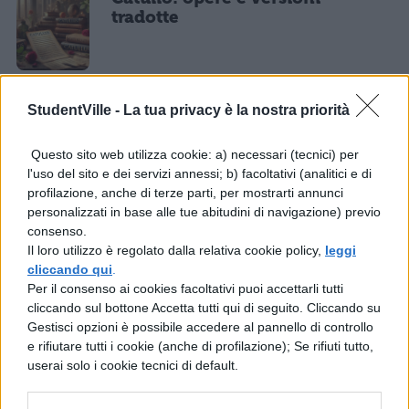
tradotte
StudentVille -
La tua privacy è la nostra priorità
LETTERATURA LATINA
Lucrezio: opere e versioni
Questo sito web utilizza cookie: a) necessari (tecnici) per
tradotte
l'uso del sito e dei servizi annessi; b) facoltativi (analitici e di
profilazione, anche di terze parti, per mostrarti annunci
personalizzati in base alle tue abitudini di navigazione) previo
consenso.
Il loro utilizzo è regolato dalla relativa cookie policy,
leggi
LETTERATURA LATINA
cliccando qui
.
Sallustio: opere e versioni
Per il consenso ai cookies facoltativi puoi accettarli tutti
tradotte
cliccando sul bottone Accetta tutti qui di seguito. Cliccando su
Gestisci opzioni è possibile accedere al pannello di controllo
e rifiutare tutti i cookie (anche di profilazione); Se rifiuti tutto,
userai solo i cookie tecnici di default.
LETTERATURA LATINA