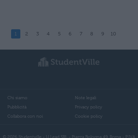
1
2
3
4
5
6
7
8
9
10
Chi siamo
Note legali
Pubblicità
Privacy policy
Collabora con noi
Cookie policy
© 2026 Studentville - U Lead SRL - Piazza Bologna 49, Roma - P.IVA