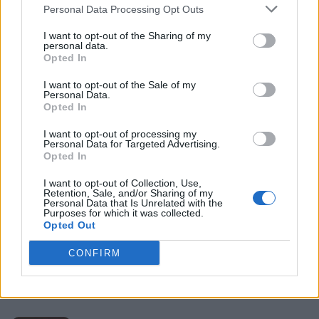
Personal Data Processing Opt Outs
Seneca: opere e versioni
tradotte
I want to opt-out of the Sharing of my
personal data.
Opted In
I want to opt-out of the Sale of my
Personal Data.
LETTERATURA LATINA
Opted In
Quintiliano: versioni tradotte e
I want to opt-out of processing my
opere
Personal Data for Targeted Advertising.
Opted In
I want to opt-out of Collection, Use,
Retention, Sale, and/or Sharing of my
Personal Data that Is Unrelated with the
Purposes for which it was collected.
PERIODO CLASSICO
Opted Out
Cesare: opere e versioni
tradotte
CONFIRM