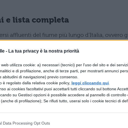
i e lista completa
si affluenti del fiume più lungo d’Italia, ovvero g
 riva sinistra; è bene conoscere dettagliatamente
le -
La tua privacy è la nostra priorità
r questo che forniremo una lista completa di
web utilizza cookie: a) necessari (tecnici) per l'uso del sito e dei serviz
analitici e di profilazione, anche di terze parti, per mostrarti annunci pers
e abitudini di navigazione) previo consenso.
zzo è regolato dalla relativa cookie policy,
leggi cliccando qui
.
so ai cookies facoltativi puoi accettarli tutti cliccando sul bottone Accetta
ccando su Gestisci opzioni è possibile accedere al pannello di controllo e
e (anche di profilazione); Se rifiuti tutto, userai solo i cookie tecnici di def
l Data Processing Opt Outs