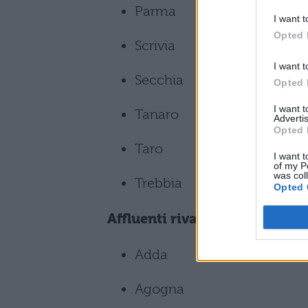
Parma
I want t
Opted 
Scrivia
I want t
Secchia
Opted 
I want 
Tanaro
Advertis
Opted 
Taro
I want t
of my P
was col
Trebbia
Opted 
Affluenti riva sinistra
Adda
Agogna