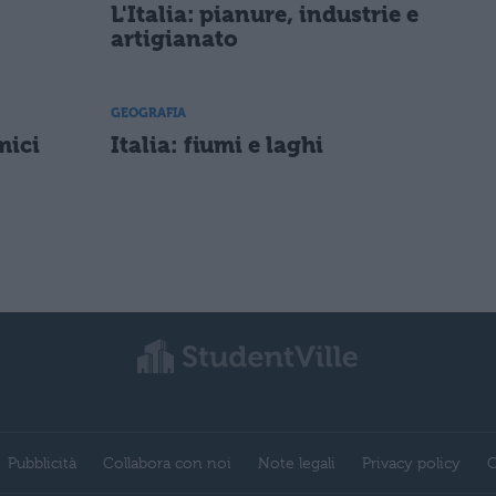
L'Italia: pianure, industrie e
artigianato
GEOGRAFIA
mici
Italia: fiumi e laghi
Pubblicità
Collabora con noi
Note legali
Privacy policy
C