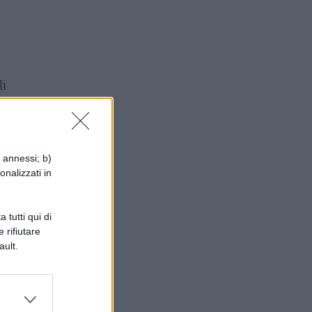
li
i annessi; b)
onalizzati in
 tutti qui di
 rifiutare
ault.