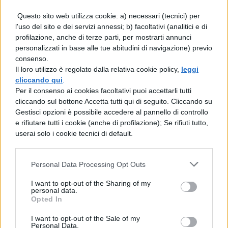
lo abbracciò, poi pianse e lo sollevò- Egli si
Questo sito web utilizza cookie: a) necessari (tecnici) per
l'uso del sito e dei servizi annessi; b) facoltativi (analitici e di
accasciò su di lei e a stento disse: "O
profilazione, anche di terze parti, per mostrarti annunci
Rossane, mentre a te concedi un piccolo
personalizzati in base alle tue abitudini di navigazione) previo
consenso.
frutto, a me sottrai l'immortalità. Ma
Il loro utilizzo è regolato dalla relativa cookie policy,
leggi
nessuno udirà ciò da te". Così, con l'aiuto
cliccando qui
.
Per il consenso ai cookies facoltativi puoi accettarli tutti
della moglie, ritornò nella stanza.
cliccando sul bottone Accetta tutti qui di seguito. Cliccando su
Gestisci opzioni è possibile accedere al pannello di controllo
e rifiutare tutti i cookie (anche di profilazione); Se rifiuti tutto,
userai solo i cookie tecnici di default.
Personal Data Processing Opt Outs
I want to opt-out of the Sharing of my
personal data.
TI POTREBBE INTERESSARE
Opted In
LETTERATURA LATINA
I want to opt-out of the Sale of my
Personal Data.