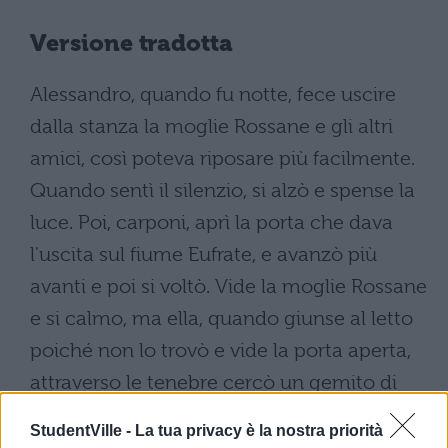
Versione tradotta
Alessandro, quando fu notte, fece uscire
dalla stanza la moglie Rossane e gli altri
amici, così poteva riposare più facilmente.
Quando sentì il silenzio, si alzò e spense la
luce. Poi, carponi, aprì la porta che dava
l'uscita sul fiume Eufrate, e avanzò più
avanti e poi si voltò. Vide la moglie Rossane
e si calmo, ma ella, quando giunse al letto
poiché non lo trovò e vide la porta aperta,
attraverso le tenebre cercò un gemito di
Alessandro: e così si precipitò fuori e, dopo
StudentVille -
La tua privacy è la nostra priorità
aver visto all'improvviso Alessandro a terra,