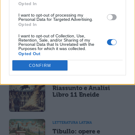
La Commedia di Plauto
Opted In
I want to opt-out of processing my
Personal Data for Targeted Advertising.
Opted In
I want to opt-out of Collection, Use,
LETTERATURA LATINA
Retention, Sale, and/or Sharing of my
Riassunto libro per
Personal Data that Is Unrelated with the
Purposes for which it was collected.
libro dell'Eneide
Opted Out
CONFIRM
LETTERATURA LATINA
Riassunto e Analisi
Libro 11 Eneide
LETTERATURA LATINA
Tibullo: opere e