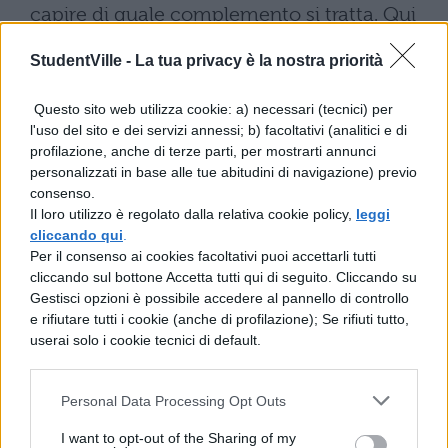
capire di quale complemento si tratta. Qui
di seguito la tabella con i complementi
StudentVille -
La tua privacy è la nostra priorità
principali, insieme alla domanda e
l'esempio corrispondente:
Questo sito web utilizza cookie: a) necessari (tecnici) per
l'uso del sito e dei servizi annessi; b) facoltativi (analitici e di
profilazione, anche di terze parti, per mostrarti annunci
personalizzati in base alle tue abitudini di navigazione) previo
consenso.
Il loro utilizzo è regolato dalla relativa cookie policy,
leggi
cliccando qui
.
Per il consenso ai cookies facoltativi puoi accettarli tutti
cliccando sul bottone Accetta tutti qui di seguito. Cliccando su
Gestisci opzioni è possibile accedere al pannello di controllo
e rifiutare tutti i cookie (anche di profilazione); Se rifiuti tutto,
userai solo i cookie tecnici di default.
Personal Data Processing Opt Outs
I want to opt-out of the Sharing of my