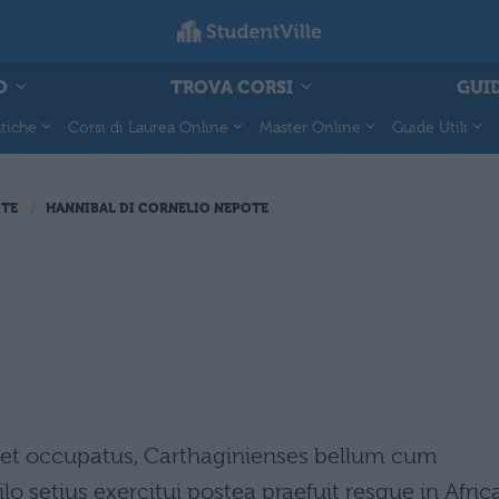
O
TROVA CORSI
GUID
tiche
Corsi di Laurea Online
Master Online
Guide Utili
OTE
HANNIBAL DI CORNELIO NEPOTE
et occupatus, Carthaginienses bellum cum
o setius exercitui postea praefuit resque in Afric