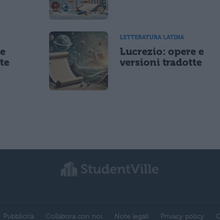
LETTERATURA LATINA
 e
Lucrezio: opere e
te
versioni tradotte
Pubblicità
Collabora con noi
Note legali
Privacy policy
C