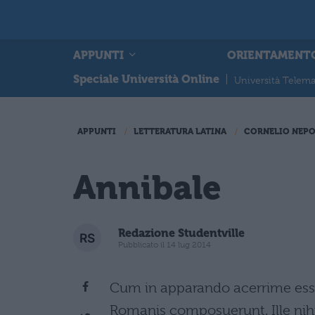
APPUNTI
ORIENTAMENT
Speciale Università Online
|
Università Telema
APPUNTI
LETTERATURA LATINA
CORNELIO NEP
Annibale
Redazione Studentville
Pubblicato il 14 lug 2014
Cum in apparando acerrime ess
Romanis composuerunt. Ille nihil