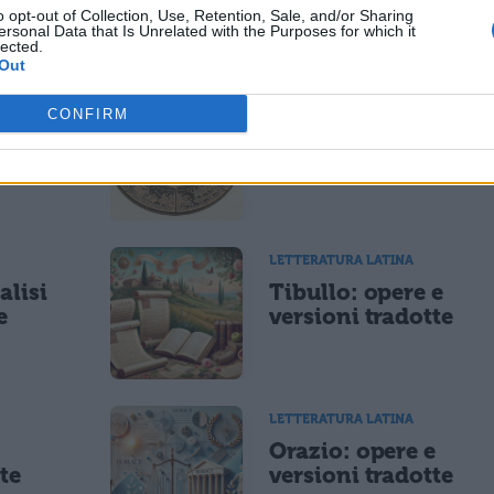
o opt-out of Collection, Use, Retention, Sale, and/or Sharing
ersonal Data that Is Unrelated with the Purposes for which it
ESSARE
lected.
Out
LETTERATURA LATINA
CONFIRM
di
Riassunto libro per
libro dell'Eneide
LETTERATURA LATINA
alisi
Tibullo: opere e
e
versioni tradotte
LETTERATURA LATINA
e
Orazio: opere e
te
versioni tradotte