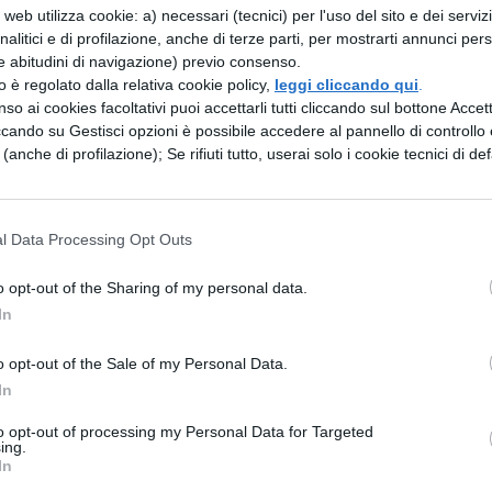
web utilizza cookie: a) necessari (tecnici) per l'uso del sito e dei serviz
la guerriglia in Africa fino al consolato di Publi
analitici e di profilazione, anche di terze parti, per mostrarti annunci pers
e abitudini di navigazione) previo consenso.
 durante il loro consolato vennero a Roma
zzo è regolato dalla relativa cookie policy,
leggi cliccando qui
.
ndere grazie al senato e al popolo romano per
so ai cookies facoltativi puoi accettarli tutti cliccando sul bottone Accetta
ccando su Gestisci opzioni è possibile accedere al pannello di controllo e
e per questo motivo fare loro dono di una corona
e (anche di profilazione); Se rifiuti tutto, userai solo i cookie tecnici di def
tempo che i loro ostaggi stessero a Fregelle, perch
 dei prigionieri. Per decreto del senato fu a loro
l Data Processing Opt Outs
ra il loro dono; che gli ostaggi avrebbero avuto l
 non sarebbero stati resi, poiché tenevano Annibal
o opt-out of the Sharing of my personal data.
nome di Roma, ancora con il comando supremo
In
del quale era stata intrapresa la guerra e così suo
o opt-out of the Sale of my Personal Data.
sta risposta i Cartaginesi richiamarono Annibale
In
to opt-out of processing my Personal Data for Targeted
ing.
In