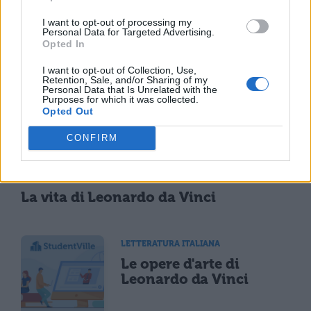
I want to opt-out of processing my
Personal Data for Targeted Advertising.
Opted In
TI POTREBBE INTERESSARE
I want to opt-out of Collection, Use,
Retention, Sale, and/or Sharing of my
Personal Data that Is Unrelated with the
LETTERATURA ITALIANA
Purposes for which it was collected.
Opted Out
Ultima Cena di Leonardo da Vinci:
analisi
CONFIRM
LETTERATURA ITALIANA
La vita di Leonardo da Vinci
LETTERATURA ITALIANA
Le opere d'arte di
Leonardo da Vinci