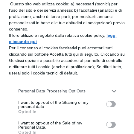
inoltre come una persona onesta, virtuosa,
Questo sito web utilizza cookie: a) necessari (tecnici) per
pura: l’animale che abbraccia è infatti un
l'uso del sito e dei servizi annessi; b) facoltativi (analitici e di
profilazione, anche di terze parti, per mostrarti annunci
ermellino, che con il suo manto soffice e
personalizzati in base alle tue abitudini di navigazione) previo
candido allude alla genuinità e alla castità.
consenso.
Il loro utilizzo è regolato dalla relativa cookie policy,
leggi
La struttura statuaria del soggetto è
cliccando qui
.
contraddetta da un movimento appena
Per il consenso ai cookies facoltativi puoi accettarli tutti
cliccando sul bottone Accetta tutti qui di seguito. Cliccando su
accennato del volto, quasi a voler rivolgersi
Gestisci opzioni è possibile accedere al pannello di controllo
a qualcuno che entra nella stanza; il sorriso,
e rifiutare tutti i cookie (anche di profilazione); Se rifiuti tutto,
userai solo i cookie tecnici di default.
abbozzato e timido, è tipico di
Leonardo
da Vinci
, che preferisce accennare a
Personal Data Processing Opt Outs
emozioni sottili piuttosto che
I want to opt-out of the Sharing of my
rappresentarle nella loro veemenza.
personal data.
Opted In
I want to opt-out of the Sale of my
Personal Data.
Opted In