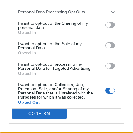
valore morale e religioso.
Personal Data Processing Opt Outs
LA PARTENZA DEL GOVERANTORE
I want to opt-out of the Sharing of my
personal data.
GONZALO
Opted In
I want to opt-out of the Sale of my
La figura di don Gonzalo acquista una più
Personal Data.
Opted In
concreta identità proprio nel momento in
cui lascia la scena della storia. Personaggio
I want to opt-out of processing my
Personal Data for Targeted Advertising.
secondario nel romanzo, lo è stato meno
Opted In
nella storia di Milano. La sua rimozione dal
I want to opt-out of Collection, Use,
Retention, Sale, and/or Sharing of my
suo incarico e il suo allontanamento da
Personal Data that Is Unrelated with the
Purposes for which it was collected.
Milano sono descritti in una scena corale,
Opted Out
tra schiamazzi di ragazzi che gli vanno
CONFIRM
dietro alla rinfusa e a cui bene presto si
aggiunge una folla di gente, mentre i