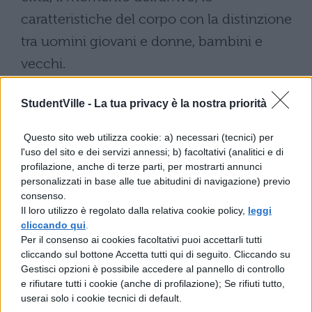
caratteristiche del corpo con la distinzione
tra uomini giovani e donne, bambini e
vecchi.
L’ironia manzoniana si limita alla critica del
StudentVille -
La tua privacy è la nostra priorità
potere, per il resto lascia il posto alla pietà,
che si fa più evidente nella descrizione dei
Questo sito web utilizza cookie: a) necessari (tecnici) per
più deboli. Anticipazioni di questo passo si
l'uso del sito e dei servizi annessi; b) facoltativi (analitici e di
profilazione, anche di terze parti, per mostrarti annunci
possono considerare gli accenni alla
personalizzati in base alle tue abitudini di navigazione) previo
carestia nel capitolo IV e nel capitolo XVII.
consenso.
Il loro utilizzo è regolato dalla relativa cookie policy,
leggi
La descrizione di Milano vittima della
cliccando qui
.
Per il consenso ai cookies facoltativi puoi accettarli tutti
carestia è una prova del realismo
cliccando sul bottone Accetta tutti qui di seguito. Cliccando su
manzoniano, eppure, rispetto al modello
Gestisci opzioni è possibile accedere al pannello di controllo
e rifiutare tutti i cookie (anche di profilazione); Se rifiuti tutto,
della cronaca del Ripamonti, a cui è
userai solo i cookie tecnici di default.
ispirata, si carica di tragico e di un profondo