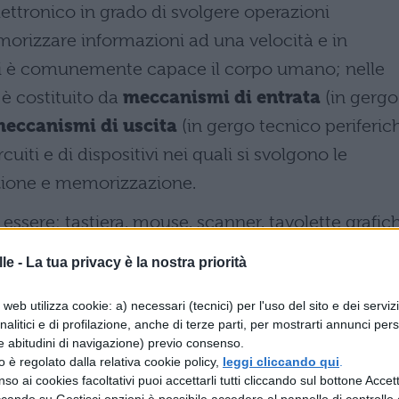
ettronico in grado di svolgere operazioni
orizzare informazioni ad una velocità e in
cui è comunemente capace il corpo umano; nelle
è costituito da
meccanismi di entrata
(in gergo
eccanismi di uscita
(in gergo tecnico periferic
cuiti e di dispositivi nei quali si svolgono le
azione e memorizzazione.
ssere: tastiera, mouse, scanner, tavolette grafic
le -
La tua privacy è la nostra priorità
 essere: Monitor, stampanti, plotter ecc.
web utilizza cookie: a) necessari (tecnici) per l'uso del sito e dei serviz
analitici e di profilazione, anche di terze parti, per mostrarti annunci pers
e di controllo sono svolte dalla
CPU
e dai vari chi
e abitudini di navigazione) previo consenso.
 sono specifici per determinati tipi di elaborazion
zzo è regolato dalla relativa cookie policy,
leggi cliccando qui
.
so ai cookies facoltativi puoi accettarli tutti cliccando sul bottone Accetta
azione
avvengono su speciali periferiche: