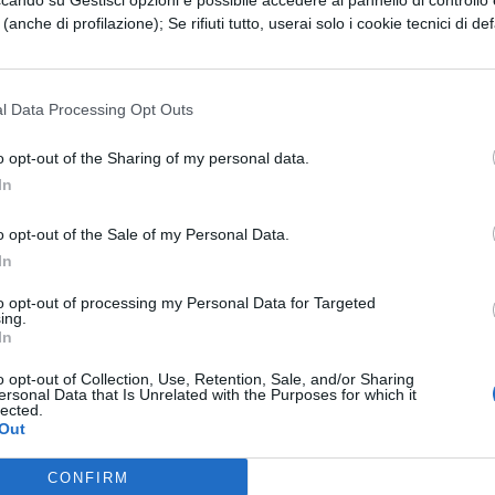
ccando su Gestisci opzioni è possibile accedere al pannello di controllo e
e (anche di profilazione); Se rifiuti tutto, userai solo i cookie tecnici di def
le schede perforate, poi si è passati a sistemi di
tico ed attualmente si usano sistemi di
ici (Floppy Disk e Hard Disk) e sistemi di
l Data Processing Opt Outs
'uso del laser (Compact Disk e DVD).
o opt-out of the Sharing of my personal data.
In
carica il contenuto
o opt-out of the Sale of my Personal Data.
In
ESSARE
to opt-out of processing my Personal Data for Targeted
ing.
In
SCIENZE
o opt-out of Collection, Use, Retention, Sale, and/or Sharing
: quali
Rabdomante: cosa f
ersonal Data that Is Unrelated with the Purposes for which it
lected.
e come trova l'acqua
Out
CONFIRM