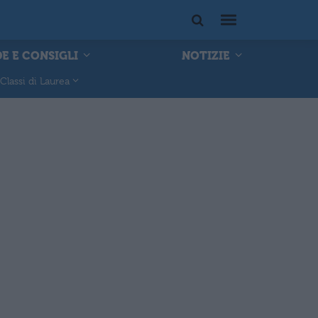
E E CONSIGLI
NOTIZIE
Classi di Laurea