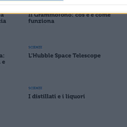
SCIENZE
sa
Il Grammofono: cos'è e come
cia
funziona
SCIENZE
a:
L'Hubble Space Telescope
 e
SCIENZE
I distillati e i liquori