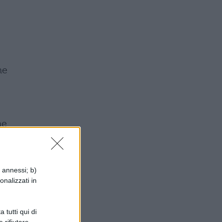
he
he
i annessi; b)
onalizzati in
p
e.
 tutti qui di