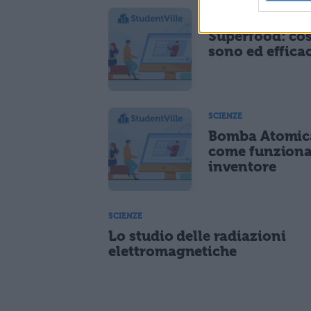
SCIENZE
Superfood: co
sono ed effica
SCIENZE
Bomba Atomic
come funziona
inventore
SCIENZE
Lo studio delle radiazioni
elettromagnetiche