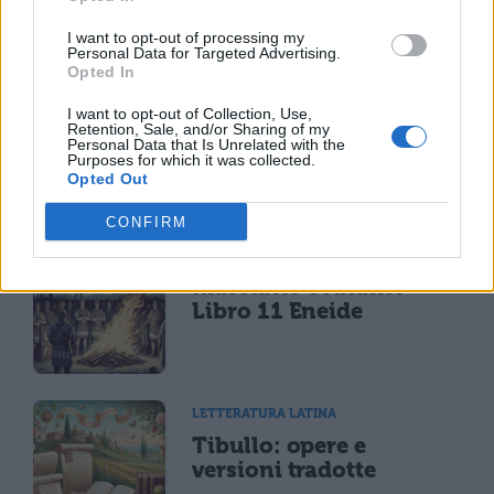
I want to opt-out of processing my
Personal Data for Targeted Advertising.
Opted In
LETTERATURA LATINA
I want to opt-out of Collection, Use,
Riassunto libro per
Retention, Sale, and/or Sharing of my
Personal Data that Is Unrelated with the
libro dell'Eneide
Purposes for which it was collected.
Opted Out
CONFIRM
LETTERATURA LATINA
Riassunto e Analisi
Libro 11 Eneide
LETTERATURA LATINA
Tibullo: opere e
versioni tradotte