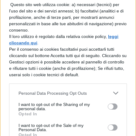
Questo sito web utilizza cookie: a) necessari (tecnici) per
Così, per la troppa ingordigia il contadino
l'uso del sito e dei servizi annessi; b) facoltativi (analitici e di
profilazione, anche di terze parti, per mostrarti annunci
non aveva alcun uovo e l'uomo, esempio di
personalizzati in base alle tue abitudini di navigazione) previo
avarizia, scontava la sua pena. I desideri
consenso.
Il loro utilizzo è regolato dalla relativa cookie policy,
leggi
eccessivi saranno spesso causa di rovina
cliccando qui
.
per molti.
Per il consenso ai cookies facoltativi puoi accettarli tutti
cliccando sul bottone Accetta tutti qui di seguito. Cliccando su
Gestisci opzioni è possibile accedere al pannello di controllo
e rifiutare tutti i cookie (anche di profilazione); Se rifiuti tutto,
userai solo i cookie tecnici di default.
Personal Data Processing Opt Outs
TI POTREBBE INTERESSARE
I want to opt-out of the Sharing of my
personal data.
Opted In
LETTERATURA LATINA
I want to opt-out of the Sale of my
La Commedia di Plauto
Personal Data.
Opted In