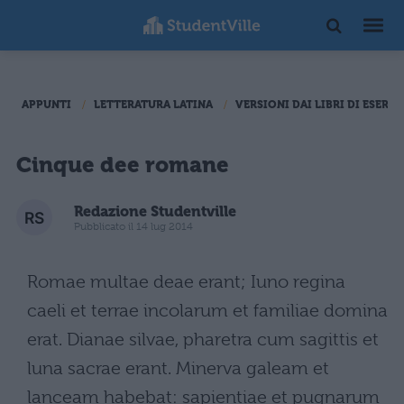
APPUNTI
LETTERATURA LATINA
VERSIONI DAI LIBRI DI ESERCI
Cinque dee romane
Redazione Studentville
Pubblicato il 14 lug 2014
Romae multae deae erant; Iuno regina
caeli et terrae incolarum et familiae domina
erat. Dianae silvae, pharetra cum sagittis et
luna sacrae erant. Minerva galeam et
lanceam habebat: sapientiae et pugnarum