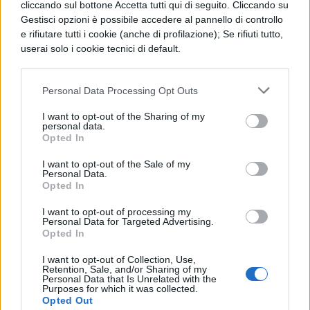
TI POTREBBE INTERESSARE
cliccando sul bottone Accetta tutti qui di seguito. Cliccando su
Gestisci opzioni è possibile accedere al pannello di controllo
LETTERATURA LATINA
e rifiutare tutti i cookie (anche di profilazione); Se rifiuti tutto,
La Commedia di Plauto
userai solo i cookie tecnici di default.
Personal Data Processing Opt Outs
I want to opt-out of the Sharing of my
personal data.
LETTERATURA LATINA
Opted In
Riassunto libro per
libro dell'Eneide
I want to opt-out of the Sale of my
Personal Data.
Opted In
I want to opt-out of processing my
Personal Data for Targeted Advertising.
LETTERATURA LATINA
Opted In
Riassunto e Analisi
Libro 11 Eneide
I want to opt-out of Collection, Use,
Retention, Sale, and/or Sharing of my
Personal Data that Is Unrelated with the
Purposes for which it was collected.
Opted Out