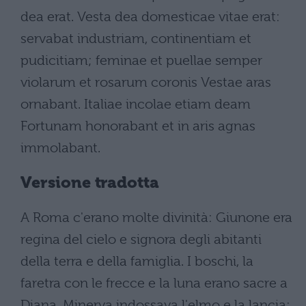
dea erat. Vesta dea domesticae vitae erat:
servabat industriam, continentiam et
pudicitiam; feminae et puellae semper
violarum et rosarum coronis Vestae aras
ornabant. Italiae incolae etiam deam
Fortunam honorabant et in aris agnas
immolabant.
Versione tradotta
A Roma c'erano molte divinità: Giunone era
regina del cielo e signora degli abitanti
della terra e della famiglia. I boschi, la
faretra con le frecce e la luna erano sacre a
Diana. Minerva indossava l'elmo e la lancia: