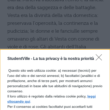
era dea della saggezza e delle battaglie.
Vesta era la divinità della vita domestica:
preservava l'operosità, la continenza e la
pudicizia; le donne e le fanciulle sempre
ornavano gli altari di Vesta con corone di
viole e di rose. Gli abitanti dell'Italia
onoravano anche la dea Fortuna e
StudentVille -
La tua privacy è la nostra priorità
sacrificavano agnelle sugli altari.
Questo sito web utilizza cookie: a) necessari (tecnici) per
l'uso del sito e dei servizi annessi; b) facoltativi (analitici e di
profilazione, anche di terze parti, per mostrarti annunci
personalizzati in base alle tue abitudini di navigazione) previo
consenso.
Il loro utilizzo è regolato dalla relativa cookie policy,
leggi
cliccando qui
.
Per il consenso ai cookies facoltativi puoi accettarli tutti