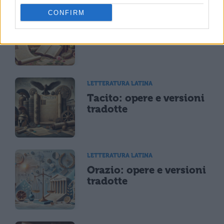
LETTERATURA LATINA
CONFIRM
Tibullo: opere e
versioni tradotte
LETTERATURA LATINA
Tacito: opere e versioni
tradotte
LETTERATURA LATINA
Orazio: opere e versioni
tradotte