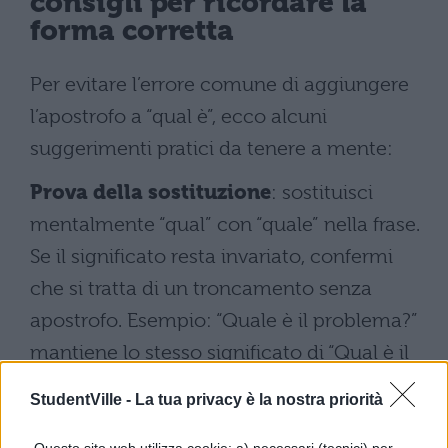
consigli per ricordare la
forma corretta
Per evitare l’errore comune di aggiungere
l’apostrofo a “qual è”, ecco alcuni
suggerimenti pratici da tenere a mente:
Prova della sostituzione
: sostituisci
mentalmente “qual” con “quale” nella frase.
Se il significato resta invariato, confermi
che si tratta di un troncamento senza
apostrofo. Esempio: “Quale è il problema?”
mantiene lo stesso significato di “Qual è il
problema?”, dimostrando l’assenza di
StudentVille -
La tua privacy è la nostra priorità
elisione.
Questo sito web utilizza cookie: a) necessari (tecnici) per