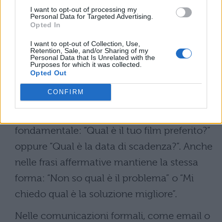
fissare il concetto.
I want to opt-out of processing my
Personal Data for Targeted Advertising.
Come si scrive “qual è”:
Opted In
utilizzo corretto nei contesti
I want to opt-out of Collection, Use,
Retention, Sale, and/or Sharing of my
comuni
Personal Data that Is Unrelated with the
Purposes for which it was collected.
Opted Out
La corretta scrittura di “qual è” trova
CONFIRM
applicazione in numerose situazioni
quotidiane. Nelle domande dirette, risulta
fondamentale: “Qual è il tuo film preferito?”
oppure “Qual è la data di scadenza?”. Anche
nelle frasi affermative mantiene la stessa
forma: “Non so qual è il problema” o “Mi
chiedo qual è la soluzione migliore”.
Nelle comunicazioni formali, come email o