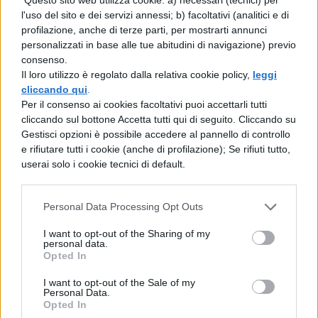
Confronto con parole analoghe
: ricorda
l'uso del sito e dei servizi annessi; b) facoltativi (analitici e di
altre parole troncate come “tal” (da tale),
profilazione, anche di terze parti, per mostrarti annunci
personalizzati in base alle tue abitudini di navigazione) previo
“buon” (da buono) o “gran” (da grande) che
consenso.
Il loro utilizzo è regolato dalla relativa cookie policy,
leggi
non richiedono mai l’apostrofo. La regola è
cliccando qui
.
la stessa per “qual”.
Per il consenso ai cookies facoltativi puoi accettarli tutti
cliccando sul bottone Accetta tutti qui di seguito. Cliccando su
Memoria visiva
: visualizza espressioni
Gestisci opzioni è possibile accedere al pannello di controllo
e rifiutare tutti i cookie (anche di profilazione); Se rifiuti tutto,
celebri come “Qual è il problema?” oppure
userai solo i cookie tecnici di default.
“Qual è il tuo nome?” nella loro forma
corretta. L’esposizione ripetuta a esempi
Personal Data Processing Opt Outs
corretti rinforza la memoria visiva.
I want to opt-out of the Sharing of my
personal data.
Promemoria semplice
: ricorda questa
Opted In
frase: “Qual è troncato, non eliso: niente
I want to opt-out of the Sale of my
Personal Data.
apostrofo!” come regola mnemonica per
Opted In