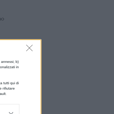
no
ct
i annessi; b)
onalizzati in
 tutti qui di
 rifiutare
ault.