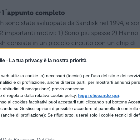
per l´appunto completo
 sono state sviluppate da Sandisk nel 1994, e so
 2 importanti motivi: 1) Sono più spesse 2) Hanno
h consiste in un piccolo circuito con un chip di
-controller, il tutto incassato in un duro guscio
le -
La tua privacy è la nostra priorità
i una Smart Media. Come indicato sotto, le compa
e 34mm e hanno 2 spessori: Tipo 1 di 3.3mm e il
web utilizza cookie: a) necessari (tecnici) per l'uso del sito e dei serviz
llo spessore in queste schede comporta un
analitici e di profilazione, anche di terze parti, per mostrarti annunci pers
e abitudini di navigazione) previo consenso.
orizzazione dati. Le Compact Flash hanno una
zzo è regolato dalla relativa cookie policy,
leggi cliccando qui
.
troller integrato puo aumentare le prestazioni,
so ai cookies facoltativi puoi accettarli tutti cliccando sul bottone Accetta
ccando su Gestisci opzioni è possibile accedere al pannello di controllo e
che hanno processori lenti.
(segue nel file da
e (anche di profilazione); Se rifiuti tutto, userai solo i cookie tecnici di def
l Data Processing Opt Outs