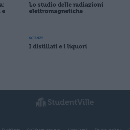
a:
Lo studio delle radiazioni
 e
elettromagnetiche
SCIENZE
I distillati e i liquori
Pubblicità
Collabora con noi
Note legali
Privacy policy
C