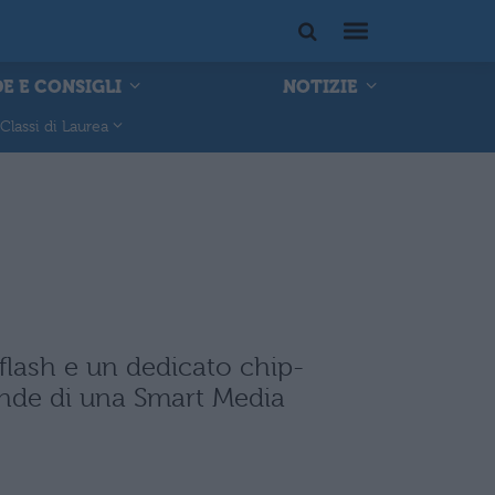
E E CONSIGLI
NOTIZIE
Classi di Laurea
flash e un dedicato chip-
rande di una Smart Media