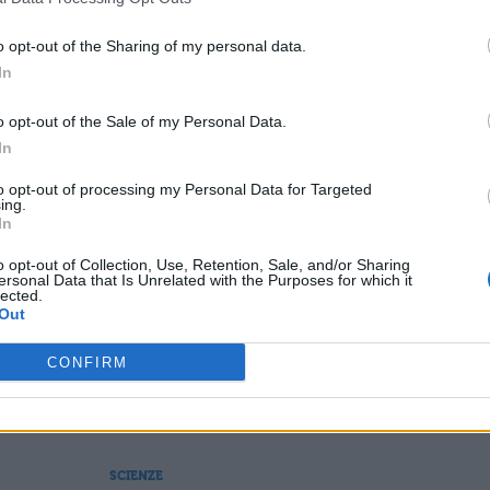
carica il contenuto
o opt-out of the Sharing of my personal data.
In
ESSARE
o opt-out of the Sale of my Personal Data.
In
SCIENZE
: quali
Rabdomante: cosa f
to opt-out of processing my Personal Data for Targeted
ing.
e come trova l'acqua
In
o opt-out of Collection, Use, Retention, Sale, and/or Sharing
ersonal Data that Is Unrelated with the Purposes for which it
lected.
Out
SCIENZE
sa
Il Grammofono: cos'è e come
CONFIRM
cia
funziona
SCIENZE