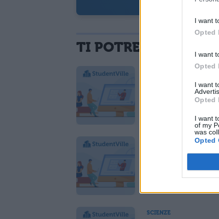
S
I want t
Opted 
TI POTREBBE INTER
I want t
Opted 
SCIENZE
Colori Primari
I want 
Advertis
sono e come
Opted 
comporli
I want t
of my P
was col
Opted 
SCIENZE
Superfood: co
sono ed effica
SCIENZE