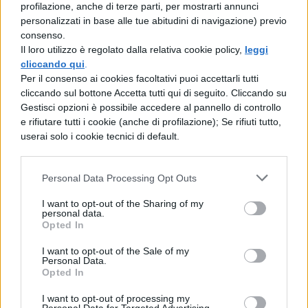
profilazione, anche di terze parti, per mostrarti annunci
donne gli armenti e la cura dei cavalli, e
personalizzati in base alle tue abitudini di navigazione) previo
consenso.
volentieri gli uomini si danno al sonno.
Il loro utilizzo è regolato dalla relativa cookie policy,
leggi
cliccando qui
.
Per il consenso ai cookies facoltativi puoi accettarli tutti
cliccando sul bottone Accetta tutti qui di seguito. Cliccando su
Gestisci opzioni è possibile accedere al pannello di controllo
e rifiutare tutti i cookie (anche di profilazione); Se rifiuti tutto,
userai solo i cookie tecnici di default.
TI POTREBBE INTERESSARE
Personal Data Processing Opt Outs
LETTERATURA LATINA
I want to opt-out of the Sharing of my
personal data.
La Commedia di Plauto
Opted In
I want to opt-out of the Sale of my
Personal Data.
Opted In
I want to opt-out of processing my
LETTERATURA LATINA