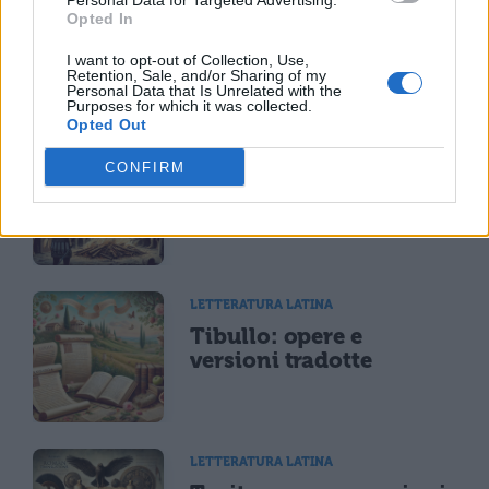
Personal Data for Targeted Advertising.
Riassunto libro per
Opted In
libro dell'Eneide
I want to opt-out of Collection, Use,
Retention, Sale, and/or Sharing of my
Personal Data that Is Unrelated with the
Purposes for which it was collected.
Opted Out
LETTERATURA LATINA
CONFIRM
Riassunto e Analisi
Libro 11 Eneide
LETTERATURA LATINA
Tibullo: opere e
versioni tradotte
LETTERATURA LATINA