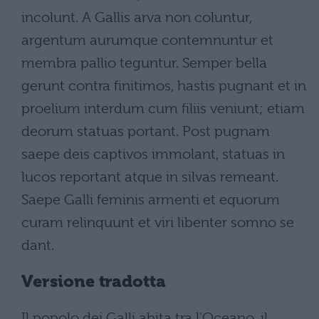
incolunt. A Gallis arva non coluntur,
argentum aurumque contemnuntur et
membra pallio teguntur. Semper bella
gerunt contra finitimos, hastis pugnant et in
proelium interdum cum filiis veniunt; etiam
deorum statuas portant. Post pugnam
saepe deis captivos immolant, statuas in
lucos reportant atque in silvas remeant.
Saepe Galli feminis armenti et equorum
curam relinquunt et viri libenter somno se
dant.
Versione tradotta
Il popolo dei Galli abita tra l'Oceano, il