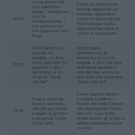
come pintor che
Come un pittore che
con essempro
dipinge seguendo un
pinga, / disegnerei
modello, descriverei
com’io
67-69
come mi addormentai;
m’addormentai; /
ma chiunque voglia
ma qual vuol sia
rappresentare bene il
che l’assonnar ben
sonno lo faccia pure.
finga.
Però trascorro a
Perciò passo
quando mi
direttamente al
svegliai, / e dico
momento in cui mi
ch’un splendor mi
svegliai, e dico che uno
70-72
squarciò ‘l velo /
splendore squarciò il
del sonno, e un
velo del mio sonno, e
chiamar: “Surgi:
una voce che chiamava:
che fai?”.
“Alzati: che fai?”.
Come quando furono
Quali a veder de’
condotti a vedere i
fioretti del melo /
fioretti del melo (l’albero
che del suo pome
che rappresenta Cristo)
73-75
li angeli fa ghiotti /
che con il suo frutto
e perpetüe nozze
rende ghiotti gli angeli e
fa nel cielo,
celebra perpetue nozze
in cielo,