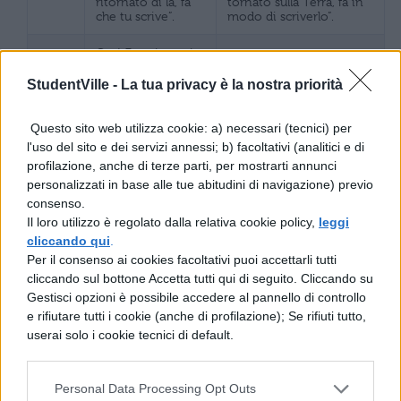
ritornato di là, fa
tornato sulla Terra, fa in
che tu scrive”.
modo di scriverlo”.
Così Beatrice; e io,
che tutto ai piedi /
Così parlò Beatrice; e io,
d’i suoi
che ero tutto devoto ai
StudentVille -
La tua privacy è la nostra priorità
106-
comandamenti
suoi comandamenti,
108
era divoto, / la
rivolsi la mente e gli
mente e li occhi
occhi dove lei voleva.
Questo sito web utilizza cookie: a) necessari (tecnici) per
ov’ella volle diedi.
l'uso del sito e dei servizi annessi; b) facoltativi (analitici e di
profilazione, anche di terze parti, per mostrarti annunci
Non scese mai
Non scese mai con
personalizzati in base alle tue abitudini di navigazione) previo
con sì veloce
movimento così veloce
consenso.
moto / foco di
il fulmine da una nube
109-
spessa nube,
densa, quando cade da
Il loro utilizzo è regolato dalla relativa cookie policy,
leggi
111
quando piove / da
quella regione
cliccando qui
.
quel confine che
dell’atmosfera che è più
Per il consenso ai cookies facoltativi puoi accettarli tutti
più va remoto,
lontana dalla terra,
cliccando sul bottone Accetta tutti qui di seguito. Cliccando su
Gestisci opzioni è possibile accedere al pannello di controllo
com’io vidi calar
Come vidi scendere
l’uccel di Giove /
l’aquila di Giove (simbolo
e rifiutare tutti i cookie (anche di profilazione); Se rifiuti tutto,
per l’alber giù,
dell’Impero romano) giù
112-
userai solo i cookie tecnici di default.
rompendo de la
attraverso l’albero,
114
scorza, / non che
strappando la corteccia,
d’i fiori e de le
per non parlare dei fiori
foglie nove;
e delle foglie nuove;
Personal Data Processing Opt Outs