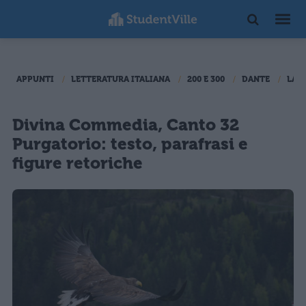
APPUNTI
LETTERATURA ITALIANA
200 E 300
DANTE
LA 
Divina Commedia, Canto 32
Purgatorio: testo, parafrasi e
figure retoriche