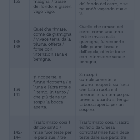
135
maligna, / trasse
del fondo del carro, e se
del fondo, e gissen
ne andò vagando qua e
vago vago.
là.
Quello che rimase del
Quel che rimase,
carro, come una terra
come da gramigna
fertile invasa dalla
/ vivace terra, da la
136-
gramigna, fu ricoperto
piuma, offerta /
138
dalle piume lasciate
forse con
dall’aquila, offerte forse
intenzion sana e
con intenzione sana e
benigna,
benigna,
Si ricoprì
si ricoperse, e
completamente, e
funne ricoperta / e
furono ricoperti sia l’una
l’una e l’altra rota e
139-
che l’altra ruota e il
‘l temo, in tanto /
141
timone, in un tempo più
che più tiene un
breve di quanto si tenga
sospir la bocca
la bocca aperta per un
aperta.
sospiro.
Trasformato così ‘l
Trasformato così, il sacro
dificio santo /
edificio (la Chiesa
142-
mise fuor teste per
corrotta) mise fuori delle
144
le parti sue, / tre
teste dalle sue parti: tre