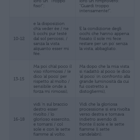
loro un “Troppo
loro un rimprovero:
fiso!”;
“Guardi troppo
intensamente!”.
e la disposizion
ch’a veder èe / ne
E la condizione degli
li occhi pur testé
occhi che hanno appena
10-12
dal sol percossi, /
fissato il sole mi fece
sanza la vista
restare per un po’ senza
alquanto esser mi
la vista, abbagliato.
fée.
Ma poi ch’al poco il
Ma dopo che la mia vista
viso riformossi / (e
si riadattò al poco (e dico
dico ‘al poco’ per
‘al poco’ in confronto alla
13-15
rispetto al molto /
grande luminosità da cui
sensibile onde a
fui costretto a
forza mi rimossi),
distogliermi),
vidi ‘n sul braccio
Vidi che la gloriosa
destro esser
processione si era rivolta
rivolto / lo
verso destra e tornava
16-18
glorïoso essercito,
indietro avendo di
e tornarsi / col
fronte il sole e le sette
sole e con le sette
fiamme (i sette
fiamme al volto.
candelabri).