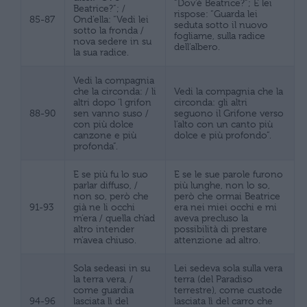
“Dov’è Beatrice?”; E lei
Beatrice?”; /
rispose: “Guarda lei
85-87
Ond’ella: “Vedi lei
seduta sotto il nuovo
sotto la fronda /
fogliame, sulla radice
nova sedere in su
dell’albero.
la sua radice.
Vedi la compagnia
che la circonda: / li
Vedi la compagnia che la
altri dopo ‘l grifon
circonda: gli altri
88-90
sen vanno suso /
seguono il Grifone verso
con più dolce
l’alto con un canto più
canzone e più
dolce e più profondo”.
profonda”.
E se più fu lo suo
E se le sue parole furono
parlar diffuso, /
più lunghe, non lo so,
non so, però che
però che ormai Beatrice
91-93
già ne li occhi
era nei miei occhi e mi
m’era / quella ch’ad
aveva precluso la
altro intender
possibilità di prestare
m’avea chiuso.
attenzione ad altro.
Sola sedeasi in su
Lei sedeva sola sulla vera
la terra vera, /
terra (del Paradiso
come guardia
terrestre), come custode
94-96
lasciata lì del
lasciata lì del carro che