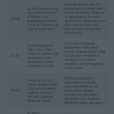
La bella donna che mi
La bella donna che
aveva fatto attraversare il
mi trasse al varco /
fiume (Matelda), Stazio e
e Stazio e io
io seguivamo la ruota
28-30
seguitavam la rota
destra che compiva il suo
/ che fé l’orbita sua
giro con un arco più
con minore arco.
piccolo (perché girava
all’interno).
Così camminando
Sì passeggiando
attraverso l’alta selva
l’alta selva vòta, /
vuota, a causa della colpa
colpa di quella ch’al
31-33
di Eva che credette al
serpente crese, /
serpente, un canto
temprava i passi
angelico accompagnava i
un’angelica nota.
nostri passi.
Forse una freccia
Forse in tre voli
scoccata con forza
tanto spazio prese
percorrerebbe in tre
/ disfrenata saetta,
34-36
lanci tanto spazio
quanto eramo /
quanto ne avevamo
rimossi, quando
percorso noi, quando
Bëatrice scese.
Beatrice scese dal carro.
Io senti’