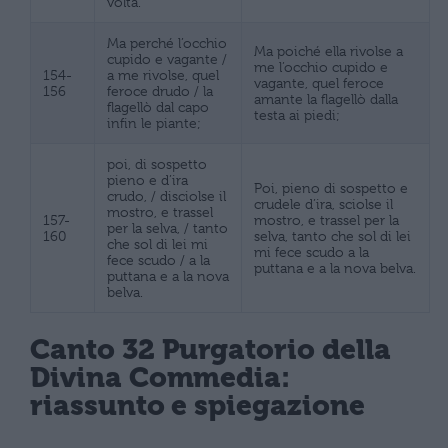
volta.
Ma perché l’occhio
Ma poiché ella rivolse a
cupido e vagante /
me l’occhio cupido e
154-
a me rivolse, quel
vagante, quel feroce
156
feroce drudo / la
amante la flagellò dalla
flagellò dal capo
testa ai piedi;
infin le piante;
poi, di sospetto
pieno e d’ira
Poi, pieno di sospetto e
crudo, / disciolse il
crudele d’ira, sciolse il
mostro, e trassel
157-
mostro, e trassel per la
per la selva, / tanto
160
selva, tanto che sol di lei
che sol di lei mi
mi fece scudo a la
fece scudo / a la
puttana e a la nova belva.
puttana e a la nova
belva.
Canto 32 Purgatorio della
Divina Commedia:
riassunto e spiegazione