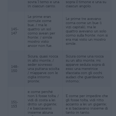
sovra ‘l temo e una
sopra il timone e una su
in ciascun canto.
ciascun angolo.
Le prime eran
Le prime tre avevano
cornute come
corna come un bue (i
bue, / ma le
vizi capitali), ma le
145-
quattro un sol
quattro avevano un solo
147
corno avean per
corno sulla fronte: non si
fronte: / simile
era mai visto un mostro
mostro visto
simile.
ancor non fue.
Sicura, quasi rocca
Sicura come una rocca
in alto monte, /
su un alto monte, mi
seder sovresso
apparve seduta sopra di
148-
una puttana sciolta
esso una meretrice
150
/ m’apparve con le
sfacciata con gli occhi
ciglia intorno
audaci che guardavano
pronte;
intorno;
e come perché
non li fosse tolta, /
E come per impedire che
vidi di costa a lei
gli fosse tolta, vidi ritto
151-
dritto un gigante;
accanto a lei un gigante;
153
/ e basciavansi
e si baciavano insieme di
insieme alcuna
tanto in tanto.