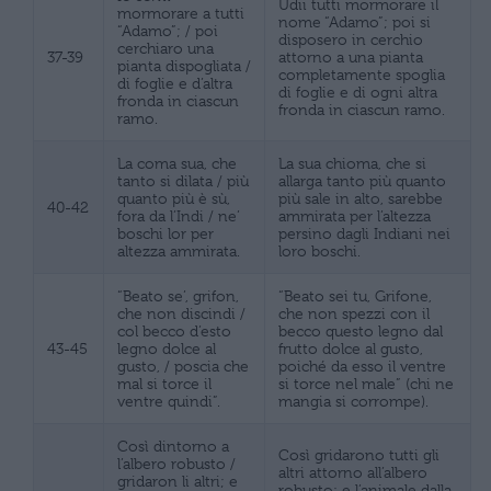
Udii tutti mormorare il
mormorare a tutti
nome “Adamo”; poi si
“Adamo”; / poi
disposero in cerchio
cerchiaro una
37-39
attorno a una pianta
pianta dispogliata /
completamente spoglia
di foglie e d’altra
di foglie e di ogni altra
fronda in ciascun
fronda in ciascun ramo.
ramo.
La coma sua, che
La sua chioma, che si
tanto si dilata / più
allarga tanto più quanto
quanto più è sù,
più sale in alto, sarebbe
40-42
fora da l’Indi / ne’
ammirata per l’altezza
boschi lor per
persino dagli Indiani nei
altezza ammirata.
loro boschi.
“Beato se’, grifon,
“Beato sei tu, Grifone,
che non discindi /
che non spezzi con il
col becco d’esto
becco questo legno dal
43-45
legno dolce al
frutto dolce al gusto,
gusto, / poscia che
poiché da esso il ventre
mal si torce il
si torce nel male” (chi ne
ventre quindi”.
mangia si corrompe).
Così dintorno a
Così gridarono tutti gli
l’albero robusto /
altri attorno all’albero
gridaron li altri; e
robusto; e l’animale dalla