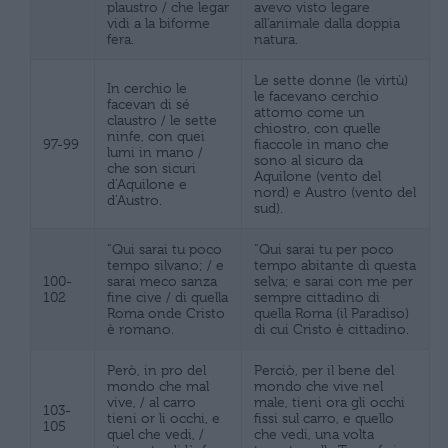
plaustro / che legar
avevo visto legare
vidi a la biforme
all’animale dalla doppia
fera.
natura.
Le sette donne (le virtù)
In cerchio le
le facevano cerchio
facevan di sé
attorno come un
claustro / le sette
chiostro, con quelle
ninfe, con quei
97-99
fiaccole in mano che
lumi in mano /
sono al sicuro da
che son sicuri
Aquilone (vento del
d’Aquilone e
nord) e Austro (vento del
d’Austro.
sud).
“Qui sarai tu poco
“Qui sarai tu per poco
tempo silvano; / e
tempo abitante di questa
100-
sarai meco sanza
selva; e sarai con me per
102
fine cive / di quella
sempre cittadino di
Roma onde Cristo
quella Roma (il Paradiso)
è romano.
di cui Cristo è cittadino.
Però, in pro del
Perciò, per il bene del
mondo che mal
mondo che vive nel
vive, / al carro
male, tieni ora gli occhi
103-
tieni or li occhi, e
fissi sul carro, e quello
105
quel che vedi, /
che vedi, una volta