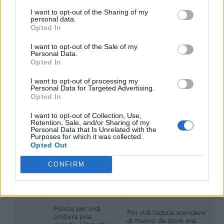
e ferì ‘l carro di
I want to opt-out of the Sharing of my
E colpì il carro con tutta
personal data.
tutta sua forza; /
la sua forza; per cui esso
ond’el piegò come
Opted In
115-
si piegò come una nave
nave in fortuna, /
117
in tempesta, vinta
vinta da l’onda, or
I want to opt-out of the Sale of my
dall’onda, ora da un lato,
da poggia, or da
Personal Data.
ora dall’altro.
orza.
Opted In
Poscia vidi
I want to opt-out of processing my
Poi vidi slanciarsi dentro
avventarsi ne la
Personal Data for Targeted Advertising.
la cassa del carro
cuna / del trïunfal
Opted In
118-
trionfale una volpe
veiculo una volpe /
120
(simbolo delle eresie)
che d’ogne pasto
I want to opt-out of Collection, Use,
che sembrava digiuna di
buon parea
Retention, Sale, and/or Sharing of my
ogni buon nutrimento;
digiuna;
Personal Data that Is Unrelated with the
Purposes for which it was collected.
Opted Out
ma, riprendendo
Ma Beatrice,
lei di laide colpe, /
rimproverandola delle
121-
la donna mia la
sue colpe turpi, la mise
CONFIRM
123
volse in tanta futa
in fuga così veloce
/ quanto sofferser
quanto le permettevano
l’ossa sanza polpe.
le ossa senza carne.
Poscia per indi
Poi vidi l’aquila scendere
ond’era pria
di nuovo da dove era