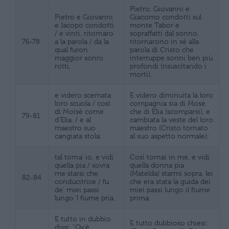
Pietro, Giovanni e
Pietro e Giovanni
Giacomo condotti sul
e Iacopo condotti
monte Tabor e
/ e vinti, ritornaro
sopraffatti dal sonno,
76-78
a la parola / da la
ritornarono in sé alla
qual furon
parola di Cristo che
maggior sonni
interruppe sonni ben più
rotti,
profondi (risuscitando i
morti),
e videro scemata
E videro diminuita la loro
loro scuola / così
compagnia sia di Mosè
di Moïsè come
che di Elia (scomparsi), e
79-81
d’Elia, / e al
cambiata la veste del loro
maestro suo
maestro (Cristo tornato
cangiata stola;
al suo aspetto normale);
tal torna’ io, e vidi
Così tornai in me, e vidi
quella pia / sovra
quella donna pia
me starsi che
(Matelda) starmi sopra, lei
82-84
conducitrice / fu
che era stata la guida dei
de’ miei passi
miei passi lungo il fiume
lungo ‘l fiume pria.
prima.
E tutto in dubbio
E tutto dubbioso chiesi:
dissi: “Ov’è