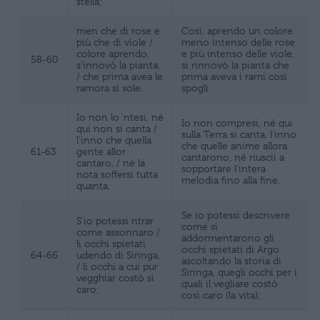
stella;
men che di rose e
Così, aprendo un colore
più che di vïole /
meno intenso delle rose
colore aprendo,
e più intenso delle viole,
58-60
s’innovò la pianta,
si rinnovò la pianta che
/ che prima avea le
prima aveva i rami così
ramora sì sole.
spogli.
Io non lo ‘ntesi, né
Io non compresi, né qui
qui non si canta /
sulla Terra si canta, l’inno
l’inno che quella
che quelle anime allora
61-63
gente allor
cantarono, né riuscii a
cantaro, / né la
sopportare l’intera
nota soffersi tutta
melodia fino alla fine.
quanta.
Se io potessi descrivere
S’io potessi ritrar
come si
come assonnaro /
addormentarono gli
li occhi spietati
occhi spietati di Argo
64-66
udendo di Siringa,
ascoltando la storia di
/ li occhi a cui pur
Siringa, quegli occhi per i
vegghiar costò sì
quali il vegliare costò
caro;
così caro (la vita);