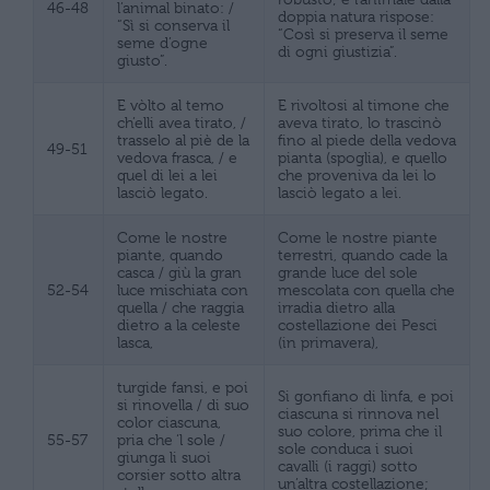
46-48
l’animal binato: /
doppia natura rispose:
“Sì si conserva il
“Così si preserva il seme
seme d’ogne
di ogni giustizia”.
giusto”.
E vòlto al temo
E rivoltosi al timone che
ch’elli avea tirato, /
aveva tirato, lo trascinò
trasselo al piè de la
fino al piede della vedova
49-51
vedova frasca, / e
pianta (spoglia), e quello
quel di lei a lei
che proveniva da lei lo
lasciò legato.
lasciò legato a lei.
Come le nostre
Come le nostre piante
piante, quando
terrestri, quando cade la
casca / giù la gran
grande luce del sole
52-54
luce mischiata con
mescolata con quella che
quella / che raggia
irradia dietro alla
dietro a la celeste
costellazione dei Pesci
lasca,
(in primavera),
turgide fansi, e poi
Si gonfiano di linfa, e poi
si rinovella / di suo
ciascuna si rinnova nel
color ciascuna,
suo colore, prima che il
55-57
pria che ‘l sole /
sole conduca i suoi
giunga li suoi
cavalli (i raggi) sotto
corsier sotto altra
un’altra costellazione;