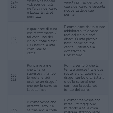
venuta, / l’aguglia
124-
venuta prima, dentro la
vidi scender giù
126
cassa del carro, e lasciarla
ne l’arca / del carro
ricoperta delle sue
e lasciar lei di sé
penne;
pennuta;
E come esce da un cuore
e qual esce di cuor
addolorato, tale voce
che si rammarca, /
uscì dal cielo e così
tal voce uscì del
127-
disse: “O mia piccola
cielo e cotal disse:
129
nave, come sei mal
/ “O navicella mia,
carica!” (riferito alla
com’ mal se’
donazione di
carca!”.
Costantino).
Poi parve a me
Poi mi sembrò che la
che la terra
terra si aprisse tra le due
s’aprisse / tr’ambo
ruote, e vidi uscirne un
130-
le ruote, e vidi
drago (simbolo di Satana
132
uscirne un drago /
o dello scisma) che
che per lo carro sù
conficcò la coda nel
la coda fisse;
fondo del carro;
E come una vespa che
e come vespa che
ritrae il pungiglione,
ritragge l’ago, / a
ritirando a sé la coda
133-
sé traendo la coda
maligna, strappò parte