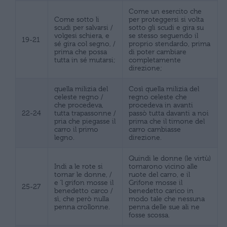
Come un esercito che
Come sotto li
per proteggersi si volta
scudi per salvarsi /
sotto gli scudi e gira su
volgesi schiera, e
se stesso seguendo il
19-21
sé gira col segno, /
proprio stendardo, prima
prima che possa
di poter cambiare
tutta in sé mutarsi;
completamente
direzione;
quella milizia del
Così quella milizia del
celeste regno /
regno celeste che
che procedeva,
procedeva in avanti
22-24
tutta trapassonne /
passò tutta davanti a noi
pria che piegasse il
prima che il timone del
carro il primo
carro cambiasse
legno.
direzione.
Quindi le donne (le virtù)
Indi a le rote si
tornarono vicino alle
tornar le donne, /
ruote del carro, e il
e ‘l grifon mosse il
Grifone mosse il
25-27
benedetto carco /
benedetto carico in
sì, che però nulla
modo tale che nessuna
penna crollonne.
penna delle sue ali ne
fosse scossa.