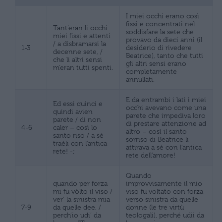
I miei occhi erano così
fissi e concentrati nel
Tant’eran li occhi
soddisfare la sete che
miei fissi e attenti
provavo da dieci anni (il
/ a disbramarsi la
1-3
desiderio di rivedere
decenne sete, /
Beatrice), tanto che tutti
che li altri sensi
gli altri sensi erano
m’eran tutti spenti.
completamente
annullati.
E da entrambi i lati i miei
Ed essi quinci e
occhi avevano come una
quindi avien
parete che impediva loro
parete / di non
di prestare attenzione ad
4-6
caler – così lo
altro – così il santo
santo riso / a sé
sorriso di Beatrice li
traéli con l’antica
attirava a sé con l’antica
rete! -;
rete dell’amore!
Quando
quando per forza
improvvisamente il mio
mi fu vòlto il viso /
viso fu voltato con forza
ver’ la sinistra mia
verso sinistra da quelle
7-9
da quelle dee, /
donne (le tre virtù
perch’io udi’ da
teologali), perché udii da