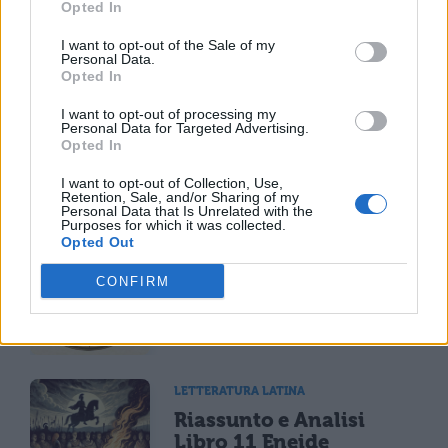
Opted In
I want to opt-out of the Sale of my
TI POTREBBE INTERESSARE
Personal Data.
Opted In
LETTERATURA LATINA
I want to opt-out of processing my
La Commedia di Plauto
Personal Data for Targeted Advertising.
Opted In
I want to opt-out of Collection, Use,
Retention, Sale, and/or Sharing of my
Personal Data that Is Unrelated with the
Purposes for which it was collected.
Opted Out
LETTERATURA LATINA
Riassunto libro per
CONFIRM
libro dell'Eneide
LETTERATURA LATINA
Riassunto e Analisi
Libro 11 Eneide