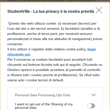
lago. Entrambe offrono la loro amenità e
StudentVille -
La tua privacy è la nostra priorità
per me, il padrone, sono piacevoli per la
diversità. Questa si trovo vicino al lago,
Questo sito web utilizza cookie: a) necessari (tecnici) per
l'uso del sito e dei servizi annessi; b) facoltativi (analitici e di
quella offre una magnifica vista. La prima,
profilazione, anche di terze parti, per mostrarti annunci
che è situata sui sassi presso il bosco, mi
personalizzati in base alle tue abitudini di navigazione) previo
consenso.
diletta poiché ha un porticato spazioso e
Il loro utilizzo è regolato dalla relativa cookie policy,
leggi
dal colle lascia vedere i pescatori, la
cliccando qui
.
Per il consenso ai cookies facoltativi puoi accettarli tutti
seconda, che si trova presso l'acqua, poiché
cliccando sul bottone Accetta tutti qui di seguito. Cliccando su
infrange le onde e ha un viale dritto sulla
Gestisci opzioni è possibile accedere al pannello di controllo
e rifiutare tutti i cookie (anche di profilazione); Se rifiuti tutto,
riva. Stammi bene.
userai solo i cookie tecnici di default.
Personal Data Processing Opt Outs
I want to opt-out of the Sharing of my
personal data.