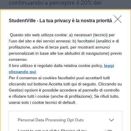
continuando a percepire il 20% dei
guadagni della società.
StudentVille -
La tua privacy è la nostra priorità
Scarica il contenuto
Questo sito web utilizza cookie: a) necessari (tecnici) per
l'uso del sito e dei servizi annessi; b) facoltativi (analitici e di
profilazione, anche di terze parti, per mostrarti annunci
personalizzati in base alle tue abitudini di navigazione) previo
consenso.
Il loro utilizzo è regolato dalla relativa cookie policy,
leggi
cliccando qui
.
Per il consenso ai cookies facoltativi puoi accettarli tutti
TI POTREBBE INTERESSARE
cliccando sul bottone Accetta tutti qui di seguito. Cliccando su
Gestisci opzioni è possibile accedere al pannello di controllo
SCIENZE
e rifiutare tutti i cookie (anche di profilazione); Se rifiuti tutto,
Colori Primari: quali
userai solo i cookie tecnici di default.
sono e come comporli
Personal Data Processing Opt Outs
I want to opt-out of the Sharing of my