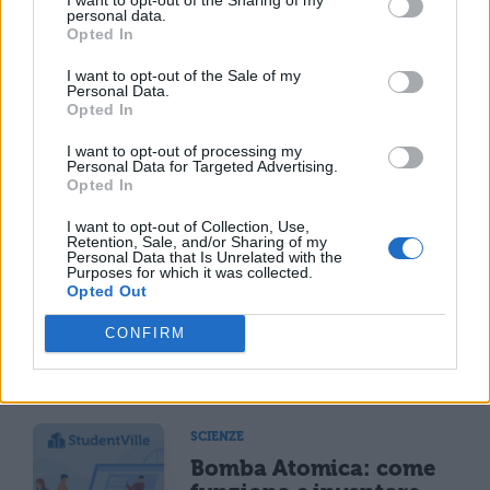
personal data.
SCIENZE
Opted In
Rabdomante: cosa fa e
come trova l'acqua
I want to opt-out of the Sale of my
Personal Data.
Opted In
I want to opt-out of processing my
Personal Data for Targeted Advertising.
SCIENZE
Opted In
Superfood: cosa sono
ed efficacia
I want to opt-out of Collection, Use,
Retention, Sale, and/or Sharing of my
Personal Data that Is Unrelated with the
Purposes for which it was collected.
Opted Out
SCIENZE
CONFIRM
Il Grammofono: cos'è e come funziona
SCIENZE
Bomba Atomica: come