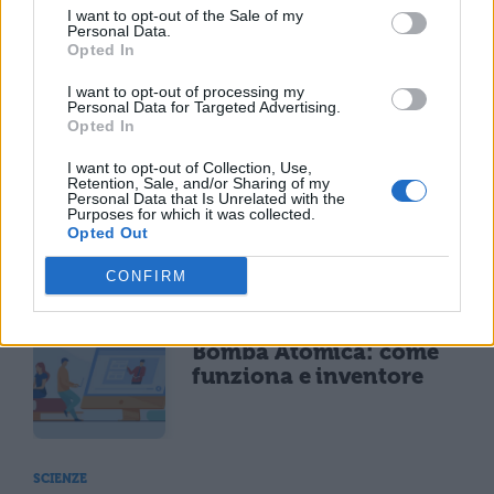
I want to opt-out of the Sale of my
Personal Data.
Opted In
SCIENZE
Superfood: cosa sono
I want to opt-out of processing my
Personal Data for Targeted Advertising.
ed efficacia
Opted In
I want to opt-out of Collection, Use,
Retention, Sale, and/or Sharing of my
Personal Data that Is Unrelated with the
Purposes for which it was collected.
SCIENZE
Opted Out
Il Grammofono: cos'è e come funziona
CONFIRM
SCIENZE
Bomba Atomica: come
funziona e inventore
SCIENZE