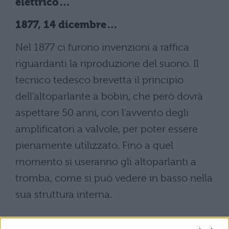
elettrico…
1877, 14 dicembre…
Nel 1877 ci furono invenzioni a raffica
riguardanti la riproduzione del suono. Il
tecnico tedesco brevetta il principio
dell'altoparlante a bobin, che però dovrà
aspettare 50 anni, con l'avvento degli
amplificatori a valvole, per poter essere
pienamente utilizzato. Fino a quel
momento si useranno gli altoparlanti a
tromba, come si può vedere in basso nella
sua struttura interna.