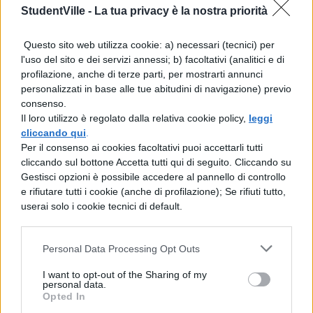
Scarica il contenuto
StudentVille -
La tua privacy è la nostra priorità
Questo sito web utilizza cookie: a) necessari (tecnici) per
l'uso del sito e dei servizi annessi; b) facoltativi (analitici e di
profilazione, anche di terze parti, per mostrarti annunci
personalizzati in base alle tue abitudini di navigazione) previo
consenso.
TI POTREBBE INTERESSARE
Il loro utilizzo è regolato dalla relativa cookie policy,
leggi
cliccando qui
.
Per il consenso ai cookies facoltativi puoi accettarli tutti
SCIENZE
cliccando sul bottone Accetta tutti qui di seguito. Cliccando su
Colori Primari: quali
Gestisci opzioni è possibile accedere al pannello di controllo
sono e come comporli
e rifiutare tutti i cookie (anche di profilazione); Se rifiuti tutto,
userai solo i cookie tecnici di default.
SCIENZE
Personal Data Processing Opt Outs
Rabdomante: cosa fa e
I want to opt-out of the Sharing of my
come trova l'acqua
personal data.
Opted In