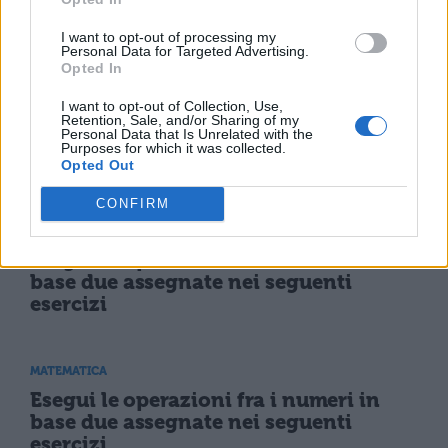
Determina Il valore di verità delle
seguenti proposizioni
I want to opt-out of processing my
Personal Data for Targeted Advertising.
Opted In
MATEMATICA
I want to opt-out of Collection, Use,
Esegui le operazioni fra i numeri in
Retention, Sale, and/or Sharing of my
Personal Data that Is Unrelated with the
base due assegnate nei seguenti
Purposes for which it was collected.
esercizi
Opted Out
CONFIRM
MATEMATICA
Esegui le operazioni fra i numeri in
base due assegnate nei seguenti
esercizi
MATEMATICA
Esegui le operazioni fra i numeri in
base due assegnate nei seguenti
esercizi