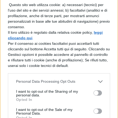
Questo sito web utilizza cookie: a) necessari (tecnici) per
MATEMATICA
l'uso del sito e dei servizi annessi; b) facoltativi (analitici e di
Quali fra i seguenti numeri non
profilazione, anche di terze parti, per mostrarti annunci
possono rappresentare un numero in
personalizzati in base alle tue abitudini di navigazione) previo
base dodici?
consenso.
Il loro utilizzo è regolato dalla relativa cookie policy,
leggi
cliccando qui
.
MATEMATICA
Per il consenso ai cookies facoltativi puoi accettarli tutti
cliccando sul bottone Accetta tutti qui di seguito. Cliccando su
Scrivi in forma polinomiale i numeri
Gestisci opzioni è possibile accedere al pannello di controllo
assegnati nei seguenti esercizi
e rifiutare tutti i cookie (anche di profilazione); Se rifiuti tutto,
userai solo i cookie tecnici di default.
MATEMATICA
Scegli fra quelli a lato il risultato di
Personal Data Processing Opt Outs
ciascuna delle seguenti operazioni in
I want to opt-out of the Sharing of my
base 2
personal data.
Opted In
I want to opt-out of the Sale of my
MATEMATICA
Personal Data.
Opted In