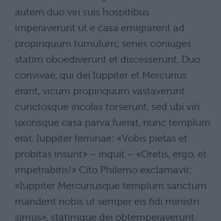
autem duo viri suis hospitibus
imperaverunt ut e casa emigrarent ad
propinquum tumulum; senes coniuges
statim oboediverunt et discesserunt. Duo
convivae, qui dei Iuppiter et Mercurius
erant, vicum propinquum vastaverunt
cunctosque incolas torserunt, sed ubi viri
uxorisque casa parva fuerat, nunc templum
erat. Iuppiter feminae: «Vobis pietas et
probitas insunt» – inquit – «Oretis, ergo, et
impetrabitis!» Cito Philemo exclamavit:
«Iuppiter Mercuriusque templum sanctum
mandent nobis ut semper eis fidi ministri
simus», statimque dei obtemperaverunt.