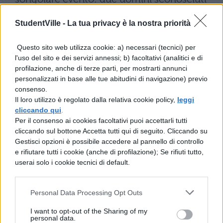
si avvicinarono, verso sera, alla loro casa e
StudentVille -
La tua privacy è la nostra priorità
pregarono così l'uomo e la donna:
"Preparateci la cena e la stanza per gli
Questo sito web utilizza cookie: a) necessari (tecnici) per
l'uso del sito e dei servizi annessi; b) facoltativi (analitici e di
ospiti, poiché i contadini del villaggio vicino
profilazione, anche di terze parti, per mostrarti annunci
ci scacciarono". Allora Bauci volentieri
personalizzati in base alle tue abitudini di navigazione) previo
consenso.
preparò una piccola cena per i due uomini,
Il loro utilizzo è regolato dalla relativa cookie policy,
leggi
affinché risollevassero le forze, e Filemone
cliccando qui
.
Per il consenso ai cookies facoltativi puoi accettarli tutti
portò sedie di legno. Mentre i convitati
cliccando sul bottone Accetta tutti qui di seguito. Cliccando su
cenavano, i coniugi ascoltarono
Gestisci opzioni è possibile accedere al pannello di controllo
e rifiutare tutti i cookie (anche di profilazione); Se rifiuti tutto,
attentamente le loro parole. Alla mattina
userai solo i cookie tecnici di default.
però i due uomini ordinarono ai loro ospiti
di andare dalla capanna al colle vicino; i
Personal Data Processing Opt Outs
vecchi coniugi subito obbedirono e si
I want to opt-out of the Sharing of my
personal data.
allontanarono. I due ospiti, che erano gli déi