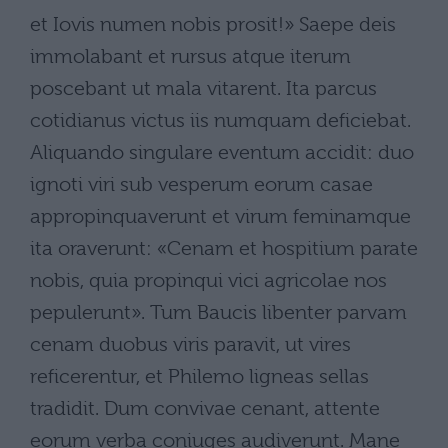
et Iovis numen nobis prosit!» Saepe deis
immolabant et rursus atque iterum
poscebant ut mala vitarent. Ita parcus
cotidianus victus iis numquam deficiebat.
Aliquando singulare eventum accidit: duo
ignoti viri sub vesperum eorum casae
appropinquaverunt et virum feminamque
ita oraverunt: «Cenam et hospitium parate
nobis, quia propinqui vici agricolae nos
pepulerunt». Tum Baucis libenter parvam
cenam duobus viris paravit, ut vires
reficerentur, et Philemo ligneas sellas
tradidit. Dum convivae cenant, attente
eorum verba coniuges audiverunt. Mane