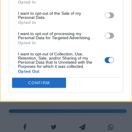
Opted In
Giove e Mercurio, distrussero il villaggio
I want to opt-out of the Sale of my
vicino e travolsero tutti gli abitanti, ma dove
Personal Data.
Opted In
c'era stata la casa dell'uomo e della donna,
I want to opt-out of processing my
ora c'era una tempio. Giove disse alla
Personal Data for Targeted Advertising.
Opted In
donna: "Voi avete devozione e rettitudine,
I want to opt-out of Collection, Use,
pregate dunque e otterrete!". Subito
Retention, Sale, and/or Sharing of my
Personal Data that Is Unrelated with the
Filemone esclamò: "Giove e Mercurio
Purposes for which it was collected.
Opted Out
affidino a noi il tempio sacro, affinché
CONFIRM
siamo sempre per loro fedeli ministri" e
subito gli dèi obbedirono.