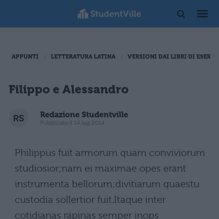
APPUNTI
LETTERATURA LATINA
VERSIONI DAI LIBRI DI ESERCI
Filippo e Alessandro
Redazione Studentville
Pubblicato il 14 lug 2014
Philippus fuit armorum quam conviviorum
studiosior;nam ei maximae opes erant
instrumenta bellorum;divitiarum quaestu
custodia sollertior fuit.Itaque inter
cotidianas rapinas semper inops