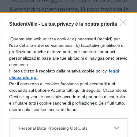
Alessandro apertamente, Filippo trattava le
guerre con le arti. Il padre più prudente in
StudentVille -
La tua privacy è la nostra priorità
consiglio, il figlio più magnifico nell'animo.
Filippo dissimulava l'ira e vinceva molto,
Questo sito web utilizza cookie: a) necessari (tecnici) per
l'uso del sito e dei servizi annessi; b) facoltativi (analitici e di
Alessandro quando ardeva non aveva nè
profilazione, anche di terze parti, per mostrarti annunci
(cerca dilatio) di vendetta nè modo. Filippo
personalizzati in base alle tue abitudini di navigazione) previo
consenso.
cn le parole e il discorso, in queste cose fu
Il loro utilizzo è regolato dalla relativa cookie policy,
leggi
più moderato. Il padre era dedito alla
cliccando qui
.
Per il consenso ai cookies facoltativi puoi accettarli tutti
frugalità, il figlio più dedito alla lussuria. In
cliccando sul bottone Accetta tutti qui di seguito. Cliccando su
queste arti il padre gettò il fondamento
Gestisci opzioni è possibile accedere al pannello di controllo
e rifiutare tutti i cookie (anche di profilazione); Se rifiuti tutto,
dell'impero del mondo, il figlio consumò la
userai solo i cookie tecnici di default.
gloria di tutte le opere.
Personal Data Processing Opt Outs