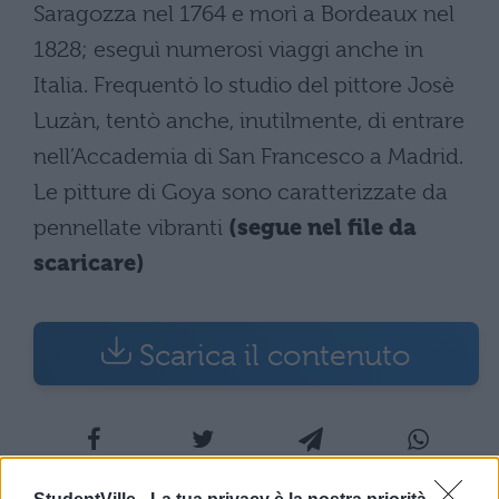
Saragozza nel 1764 e morì a Bordeaux nel
1828; eseguì numerosi viaggi anche in
Italia. Frequentò lo studio del pittore Josè
Luzàn, tentò anche, inutilmente, di entrare
nell’Accademia di San Francesco a Madrid.
Le pitture di Goya sono caratterizzate da
pennellate vibranti
(segue nel file da
scaricare)
Scarica il contenuto