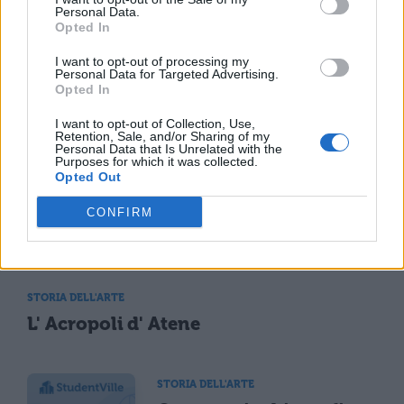
descrizione
Personal Data.
Opted In
I want to opt-out of processing my
STORIA DELL'ARTE
Personal Data for Targeted Advertising.
Storia dell'arte, la
Opted In
suddivisione dei periodi
I want to opt-out of Collection, Use,
Retention, Sale, and/or Sharing of my
Personal Data that Is Unrelated with the
Purposes for which it was collected.
Opted Out
STORIA DELL'ARTE
CONFIRM
Jacques-Louis David: vita e analisi delle
opere
STORIA DELL'ARTE
L' Acropoli d' Atene
STORIA DELL'ARTE