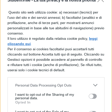
StudentVille -
La tua privacy è la nostra priorità
TI POTREBBE INTERESSARE
Questo sito web utilizza cookie: a) necessari (tecnici) per
STORIA DELL'ARTE
l'uso del sito e dei servizi annessi; b) facoltativi (analitici e di
profilazione, anche di terze parti, per mostrarti annunci
Frida Kahlo,
personalizzati in base alle tue abitudini di navigazione) previo
Autoritratto con
consenso.
scimmia: analisi
Il loro utilizzo è regolato dalla relativa cookie policy,
leggi
cliccando qui
.
Per il consenso ai cookies facoltativi puoi accettarli tutti
STORIA DELL'ARTE
cliccando sul bottone Accetta tutti qui di seguito. Cliccando su
Biografia di Salvador
Gestisci opzioni è possibile accedere al pannello di controllo
Dalí, opere e
e rifiutare tutti i cookie (anche di profilazione); Se rifiuti tutto,
spiegazioni
userai solo i cookie tecnici di default.
Personal Data Processing Opt Outs
STORIA DELL'ARTE
I want to opt-out of the Sharing of my
Dalí, Sogno causato dal
personal data.
volo di un'ape attorno
Opted In
ad una melagrana:
I want to opt-out of the Sale of my