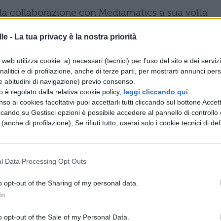
la collaborazione con Mediamatics a sua volta
i un player DVD software. Sul fronte dell'hardwar
le -
La tua privacy è la nostra priorità
roup (DRF), Piatform Architecture Labs (PAL) e
 lntel, con l'introduzione delle estensioni MMX 
web utilizza cookie: a) necessari (tecnici) per l'uso del sito e dei serviz
analitici e di profilazione, anche di terze parti, per mostrarti annunci pers
indipendenti (CompCore Multimedia), hanno defini
e abitudini di navigazione) previo consenso.
e di sviluppo dei multimedia sui sistemi OEM a ba
zzo è regolato dalla relativa cookie policy,
leggi cliccando qui
.
so ai cookies facoltativi puoi accettarli tutti cliccando sul bottone Accetta
osi che adotteranno per primi la tecnologia MMX
ccando su Gestisci opzioni è possibile accedere al pannello di controllo e
ciato di considerare l'implementazione dei DVD
e (anche di profilazione); Se rifiuti tutto, userai solo i cookie tecnici di def
ssivo passo strategico.
gato anche allo sviluppo di altre tecnologie
l Data Processing Opt Outs
to della capacità di memorizzazione deriva anche
o opt-out of the Sharing of my personal data.
are un laser a lunghezza d'onda inferiore rispetto a
In
idere "pit" di dimensioni ulteriormente ridotte; c
o opt-out of the Sale of my Personal Data.