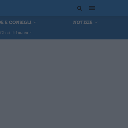
E E CONSIGLI
NOTIZIE
Classi di Laurea