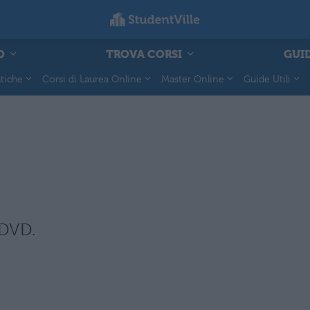
O
TROVA CORSI
GUID
tiche
Corsi di Laurea Online
Master Online
Guide Utili
 DVD.