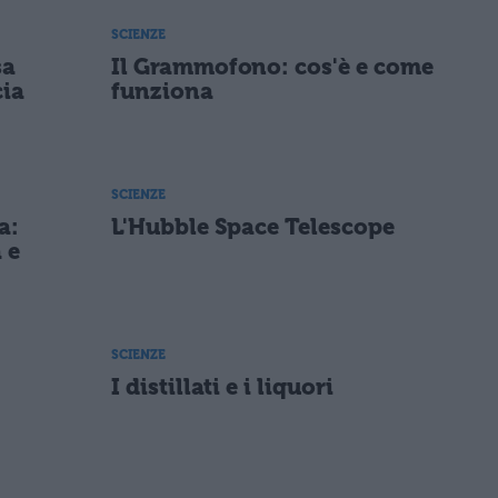
SCIENZE
sa
Il Grammofono: cos'è e come
cia
funziona
SCIENZE
a:
L'Hubble Space Telescope
 e
SCIENZE
I distillati e i liquori