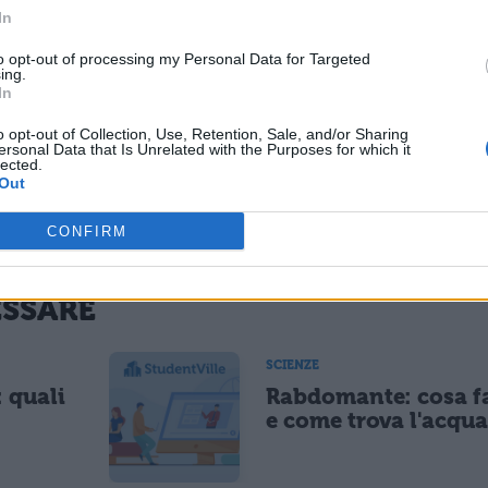
no resi disponibili laser a luce visibile con lunghez
In
attuale (già si parla di laser a luce verde e blu co
to opt-out of processing my Personal Data for Targeted
520 e 460 nanometri), si potrebbe giungere a
ing.
In
l DVD con una capacità teorica di memorizzazione 
o opt-out of Collection, Use, Retention, Sale, and/or Sharing
ersonal Data that Is Unrelated with the Purposes for which it
lected.
Out
carica il contenuto
CONFIRM
ESSARE
SCIENZE
: quali
Rabdomante: cosa f
e come trova l'acqua