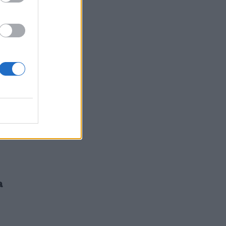
za
n
di
a