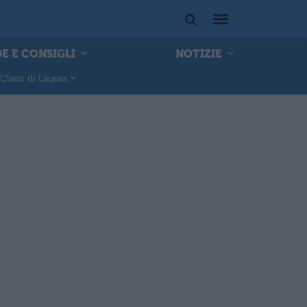
E E CONSIGLI
NOTIZIE
Classi di Laurea