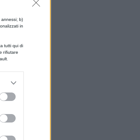
i annessi; b)
onalizzati in
 tutti qui di
 rifiutare
uo
ault.
e
o