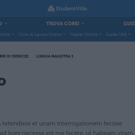
O
TROVA CORSI
GUID
tiche
Corsi di Laurea Online
Master Online
Guide Utili
BRI DI ESERCIZI
LINGUA MAGISTRA 1
o
tetendisse et unam interrogationem fecisse
id boni necesse est me facére, ut habeam vitam