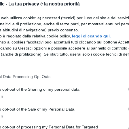
le -
La tua privacy è la nostra priorità
avvicinato a Gesù aveva fatto una domanda al suo
bene è necessario che io faccia, affinché abbia la
web utilizza cookie: a) necessari (tecnici) per l'uso del sito e dei serviz
analitici e di profilazione, anche di terze parti, per mostrarti annunci pers
i non trascurare gli insegnamenti e così avrebbe
e abitudini di navigazione) previo consenso.
dunque quel giovane desiderava conoscere gli
zzo è regolato dalla relativa cookie policy,
leggi cliccando qui
.
so ai cookies facoltativi puoi accettarli tutti cliccando sul bottone Accetta
se: "Occorre che tu non uccida, non commetta
ccando su Gestisci opzioni è possibile accedere al pannello di controllo e
lsa testimonianza. Inoltre è necessario che onori t
e (anche di profilazione); Se rifiuti tutto, userai solo i cookie tecnici di def
imo tuo come te stesso.". Ma il giovane disse lui
 aveva custodito tutti i precetti che Gesù aveva
l Data Processing Opt Outs
nca niente finora?". Ma tramandano che Gesù
o opt-out of the Sharing of my personal data.
he hai e da ai poveri e sarai perfetto e avrai un
In
i!". Ma dopo che il giovane aveva ascoltato quel
o opt-out of the Sale of my Personal Data.
 andato triste; infatti egli aveva molti
In
ava molto e alle quali era molto attaccato. E par
to opt-out of processing my Personal Data for Targeted
poli che difficilmente un ricco entrerà nel regn