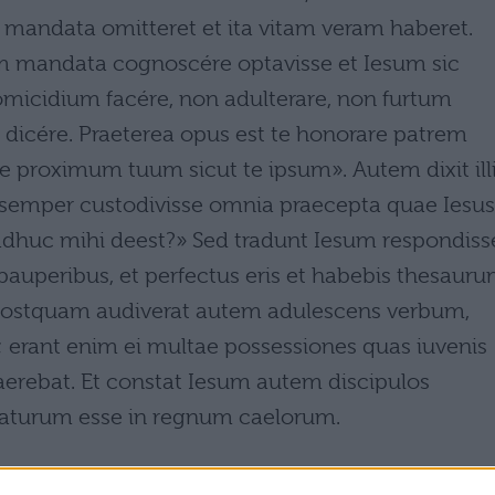
 mandata omitteret et ita vitam veram haberet.
em mandata cognoscére optavisse et Iesum sic
omicidium facére, non adulterare, non furtum
dicére. Praeterea opus est te honorare patrem
 proximum tuum sicut te ipsum». Autem dixit ill
 semper custodivisse omnia praecepta quae Iesus
adhuc mihi deest?» Sed tradunt Iesum respondiss
auperibus, et perfectus eris et habebis thesaur
 Postquam audiverat autem adulescens verbum,
; erant enim ei multae possessiones quas iuvenis
rebat. Et constat Iesum autem discipulos
traturum esse in regnum caelorum.