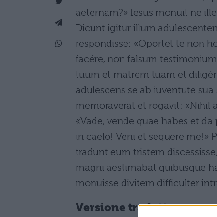
aeternam?» Iesus monuit ne ille
Dicunt igitur illum adulescent
respondisse: «Oportet te non h
facére, non falsum testimonium 
tuum et matrem tuam et diligére
adulescens se ab iuventute sua
memoraverat et rogavit: «Nihil 
«Vade, vende quae habes et da p
in caelo! Veni et sequere me!»
tradunt eum tristem discessisse
magni aestimabat quibusque hae
monuisse divitem difficulter in
Versione tradotta