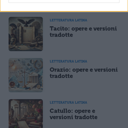
LETTERATURA LATINA
Tacito: opere e versioni
tradotte
LETTERATURA LATINA
Orazio: opere e versioni
tradotte
LETTERATURA LATINA
Catullo: opere e
versioni tradotte