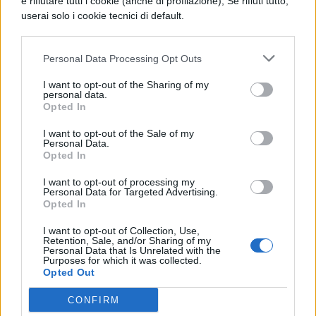
e rifiutare tutti i cookie (anche di profilazione); Se rifiuti tutto,
userai solo i cookie tecnici di default.
Personal Data Processing Opt Outs
LETTERATURA LATINA
Riassunto libro per
I want to opt-out of the Sharing of my
libro dell'Eneide
personal data.
Opted In
I want to opt-out of the Sale of my
Personal Data.
Opted In
LETTERATURA LATINA
Riassunto e Analisi
I want to opt-out of processing my
Personal Data for Targeted Advertising.
Libro 11 Eneide
Opted In
I want to opt-out of Collection, Use,
Retention, Sale, and/or Sharing of my
Personal Data that Is Unrelated with the
Purposes for which it was collected.
LETTERATURA LATINA
Opted Out
Tibullo: opere e
versioni tradotte
CONFIRM