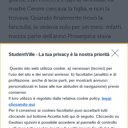
madre Cerere cercava la figlia, e non la
trovava. Quando finalmente trovò la
fanciulla, la vedeva solo per sei mesi: infatti,
mezza parte dell'anno Proserpina stava
dalla madre, mezza da Plutone.
StudentVille -
La tua privacy è la nostra priorità
Questo sito web utilizza cookie: a) necessari (tecnici) per
l'uso del sito e dei servizi annessi; b) facoltativi (analitici e di
profilazione, anche di terze parti, per mostrarti annunci
personalizzati in base alle tue abitudini di navigazione) previo
consenso.
TI POTREBBE INTERESSARE
Il loro utilizzo è regolato dalla relativa cookie policy,
leggi
cliccando qui
.
Per il consenso ai cookies facoltativi puoi accettarli tutti
LETTERATURA LATINA
cliccando sul bottone Accetta tutti qui di seguito. Cliccando su
La Commedia di Plauto
Gestisci opzioni è possibile accedere al pannello di controllo