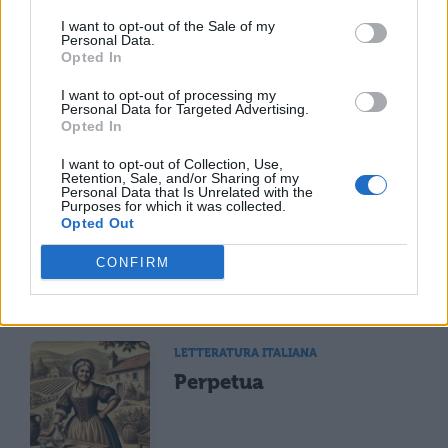
TI POTREBBE INTERESSARE
I want to opt-out of the Sale of my
Personal Data.
Opted In
LETTERATURA ITALIANA
I Promessi Sposi:
I want to opt-out of processing my
Personal Data for Targeted Advertising.
riassunto generale
Opted In
I want to opt-out of Collection, Use,
Retention, Sale, and/or Sharing of my
Personal Data that Is Unrelated with the
Purposes for which it was collected.
LETTERATURA ITALIANA
Opted Out
La struttura dei
Promessi Sposi
CONFIRM
LETTERATURA ITALIANA
Perpetua