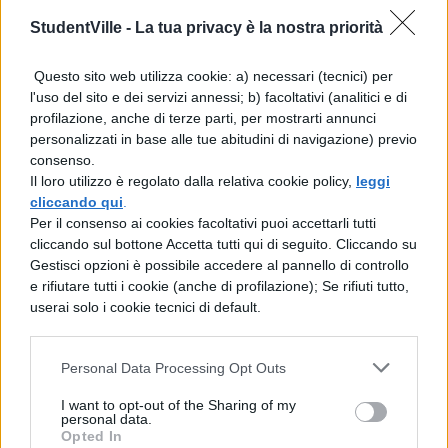
rappresenta una vera e propria sfida, per la
StudentVille -
La tua privacy è la nostra priorità
sua novità formale e di contenuto.
Questo sito web utilizza cookie: a) necessari (tecnici) per
Ricostruire il processo di ideazione, stesura
l'uso del sito e dei servizi annessi; b) facoltativi (analitici e di
e revisione di questo capolavoro significa
profilazione, anche di terze parti, per mostrarti annunci
personalizzati in base alle tue abitudini di navigazione) previo
aprire anche uno spaccato sulla vita
consenso.
Il loro utilizzo è regolato dalla relativa cookie policy,
culturale dell’Ottocento e calarsi in
leggi
cliccando qui
.
quell’affascinante fase della cultura italiana
Per il consenso ai cookies facoltativi puoi accettarli tutti
cliccando sul bottone Accetta tutti qui di seguito. Cliccando su
che segue e sorregge le prime fasi del
Gestisci opzioni è possibile accedere al pannello di controllo
processo di unificazione nazionale.
e rifiutare tutti i cookie (anche di profilazione); Se rifiuti tutto,
userai solo i cookie tecnici di default.
Personal Data Processing Opt Outs
I want to opt-out of the Sharing of my
personal data.
Opted In