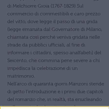
di Melchiorre Gioia (1767-1829) Sul
commercio di commestibili e caro prezzo
del vitto, dove legge il passo di una grida
(legge emanata dal Governatore di Milano,
chiamata così perché veniva gridata nelle
strade da pubblici ufficiali, al fine di
informare i cittadini, spesso analfabeti) del
Seicento, che commina pene severe a chi
impedisca la celebrazione di un
matrimonio.
Nell’arco di quaranta giorni Manzoni stende
di getto l’introduzione e i primi due capitoli
del romanzo che, in realtà, sta enucleando
nella mente da alcuni anni e che