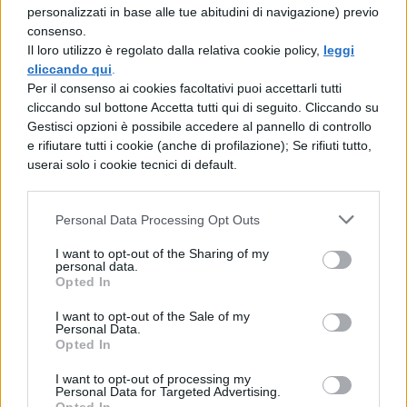
Lucrezia. Il marito di Lucrezia, Messer Nicia,
personalizzati in base alle tue abitudini di navigazione) previo
consenso.
è convinto che la moglie non possa più
Il loro utilizzo è regolato dalla relativa cookie policy,
leggi
avere figli, e grazie a questa convinzione,
cliccando qui
.
Per il consenso ai cookies facoltativi puoi accettarli tutti
Callimaco e Ligurio, che regge il suo gioco,
cliccando sul bottone Accetta tutti qui di seguito. Cliccando su
architettano un piano per beffarlo. Infatti si
Gestisci opzioni è possibile accedere al pannello di controllo
e rifiutare tutti i cookie (anche di profilazione); Se rifiuti tutto,
inventano una pozione di mandragola che,
userai solo i cookie tecnici di default.
a loro dire, farà restare incinta Lucrezia.
Peròi fecero credere a Nicia che, questa
Personal Data Processing Opt Outs
pozione, aveva conseguenze mortali per il
I want to opt-out of the Sharing of my
primo uomo che avesse giaciuto con lei la
personal data.
Opted In
prima volta. In questo modo Callimaco
I want to opt-out of the Sale of my
riesce nel suo intento e ciascuno ottiene
Personal Data.
Opted In
ciò che maggiormente desidera. Struttura
I want to opt-out of processing my
Un prologo spiega agli spettatori la
Personal Data for Targeted Advertising.