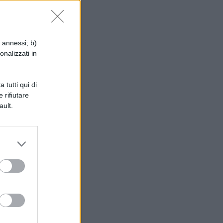
,
i annessi; b)
onalizzati in
ta
 tutti qui di
 rifiutare
ault.
a