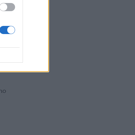
re
i
e
di
imo