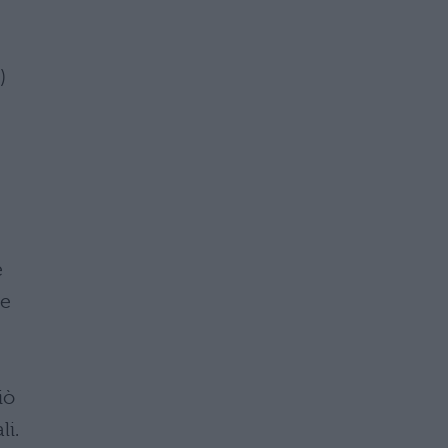
)
e
 e
iò
li.