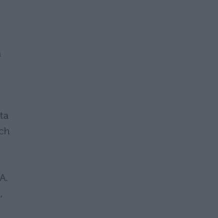
n
ta
uch
A.
,