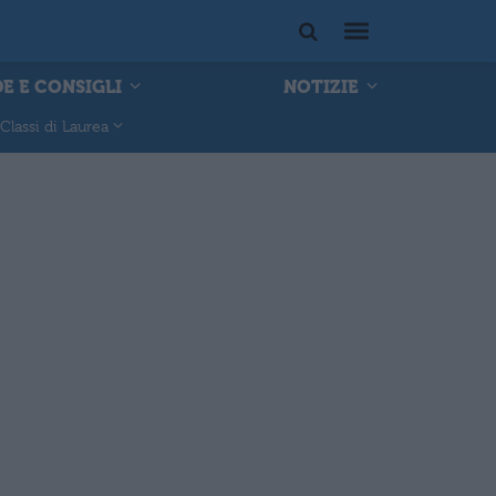
E E CONSIGLI
NOTIZIE
Classi di Laurea