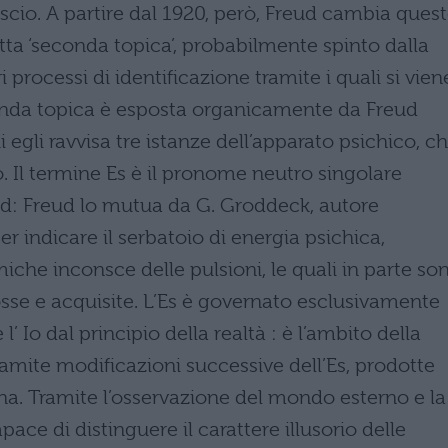
scio. A partire dal 1920, però, Freud cambia ques
tta ‘seconda topica’, probabilmente spinto dalla
 processi di identificazione tramite i quali si vien
onda topica è esposta organicamente da Freud
cui egli ravvisa tre istanze dell’apparato psichico, c
-io. Il termine Es è il pronome neutro singolare
 id: Freud lo mutua da G. Groddeck, autore
 per indicare il serbatoio di energia psichica,
miche inconsce delle pulsioni, le quali in parte so
mosse e acquisite. L’Es è governato esclusivamente
l’ Io dal principio della realtà : è l’ambito della
tramite modificazioni successive dell’Es, prodotte
rna. Tramite l’osservazione del mondo esterno e la
ace di distinguere il carattere illusorio delle