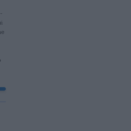
r-
i
me
o