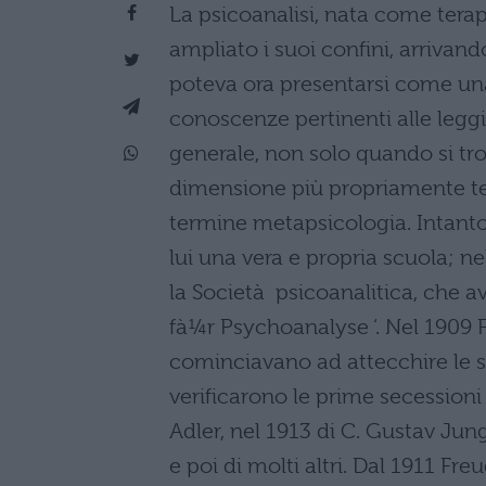
La psicoanalisi, nata come tera
ampliato i suoi confini, arrivan
poteva ora presentarsi come una
conoscenze pertinenti alle legg
generale, non solo quando si tro
dimensione più propriamente teo
termine metapsicologia. Intanto,
lui una vera e propria scuola; n
la Società psicoanalitica, che ave
fà¼r Psychoanalyse ‘. Nel 1909 F
cominciavano ad attecchire le s
verificarono le prime secessioni 
Adler, nel 1913 di C. Gustav Ju
e poi di molti altri. Dal 1911 Fr