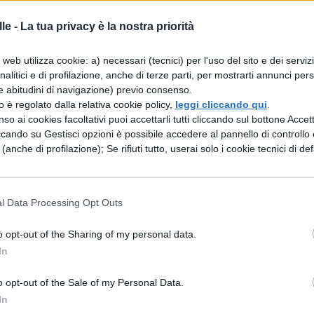
lismo di princìpi, costruito in analogia alla fisica
le -
La tua privacy è la nostra priorità
one energetica, viene però in un secondo tempo
atti, egli pubblica Al di là del principio del
web utilizza cookie: a) necessari (tecnici) per l'uso del sito e dei serviz
ni sessuali, riconosce l’esistenza di una pulsione
analitici e di profilazione, anche di terze parti, per mostrarti annunci pers
e abitudini di navigazione) previo consenso.
te, cioò una tendenza distruttiva inerente alla vi
zzo è regolato dalla relativa cookie policy,
leggi cliccando qui
.
so ai cookies facoltativi puoi accettarli tutti cliccando sul bottone Accetta
ud arriva tramite l’osservazione clinica dei
ccando su Gestisci opzioni è possibile accedere al pannello di controllo e
la coazione a ripetere, in cui il soggetto ripete
e (anche di profilazione); Se rifiuti tutto, userai solo i cookie tecnici di def
evoli e dolorose, che riflettono, in modo più o
tti passati. A parere di Freud, questi
l Data Processing Opt Outs
il primato del principio del piacere e rendono
ell’esistenza di una tendenza originaria alla scaric
o opt-out of the Sharing of my personal data.
In
 principio di morte. Quando le pulsioni di morte
se tendono all’autodistruzione, ma poi possono
o opt-out of the Sale of my Personal Data.
erno, assumendo così la forma di pulsioni di
In