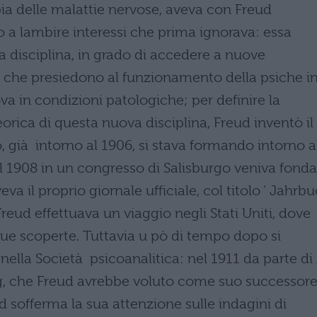
pia delle malattie nervose, aveva con Freud
do a lambire interessi che prima ignorava: essa
 disciplina, in grado di accedere a nuove
i che presiedono al funzionamento della psiche i
va in condizioni patologiche; per definire la
rica di questa nuova disciplina, Freud inventò il
 già intorno al 1906, si stava formando intorno a
el 1908 in un congresso di Salisburgo veniva fonda
va il proprio giornale ufficiale, col titolo ‘ Jahrb
reud effettuava un viaggio negli Stati Uniti, dove
ue scoperte. Tuttavia u pò di tempo dopo si
nella Società psicoanalitica: nel 1911 da parte di 
ng, che Freud avrebbe voluto come suo successore
eud sofferma la sua attenzione sulle indagini di