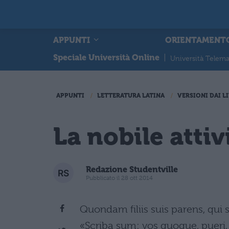
APPUNTI
ORIENTAMENT
Speciale Università Online
|
Università Telema
APPUNTI
LETTERATURA LATINA
VERSIONI DAI LI
La nobile attiv
Redazione Studentville
Pubblicato il 28 ott 2014
Quondam filiis suis parens, qui
«Scriba sum: vos quoque, pueri, 