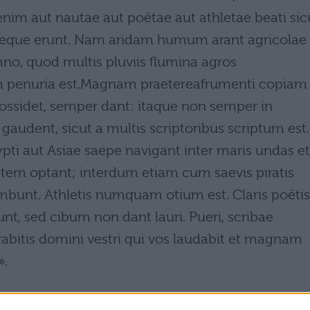
enim aut nautae aut poëtae aut athletae beati sic
 neque erunt. Nam aridam humum arant agricolae
o, quod multis pluviis flumina agros
m penuria est.Magnam praetereafrumenti copiam
ossidet, semper dant: itaque non semper in
audent, sicut a multis scriptoribus scriptum est.
pti aut Asiae saepe navigant inter maris undas et
etem optant; interdum etiam cum saevis piratis
bunt. Athletis numquam otium est. Claris poëtis
nt, sed cibum non dant lauri. Pueri, scribae
abitis domini vestri qui vos laudabit et magnam
».