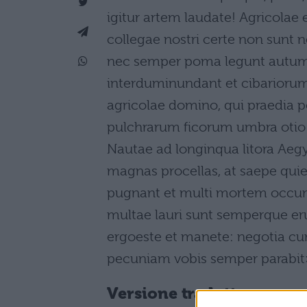
igitur artem laudate! Agricolae 
collegae nostri certe non sunt
nec semper poma legunt autumn
interduminundant et cibarioru
agricolae domino, qui praedia p
pulchrarum ficorum umbra otio g
Nautae ad longinqua litora Aegy
magnas procellas, at saepe qui
pugnant et multi mortem occum
multae lauri sunt semperque eru
ergoeste et manete: negotia cur
pecuniam vobis semper parabit
Versione tradotta