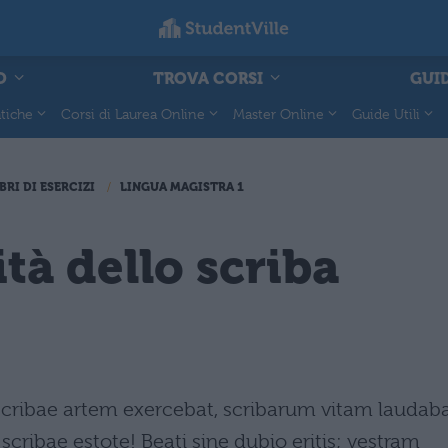
O
TROVA CORSI
GUID
tiche
Corsi di Laurea Online
Master Online
Guide Utili
BRI DI ESERCIZI
LINGUA MAGISTRA 1
ità dello scriba
 scribae artem exercebat, scribarum vitam laudaba
scribae estote! Beati sine dubio eritis; vestram