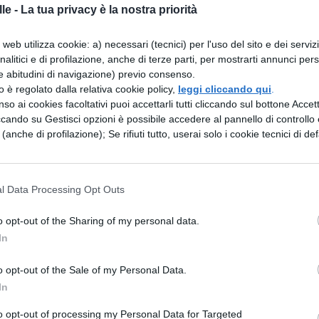
le -
La tua privacy è la nostra priorità
a l'arte dello scriba, elogiava ai propri figli la vit
nche voi, fanciulli, sarete scribi! Sarete senza
web utilizza cookie: a) necessari (tecnici) per l'uso del sito e dei serviz
analitici e di profilazione, anche di terze parti, per mostrarti annunci pers
stra arte! infatti i contadini o i marinai o i poeti 
e abitudini di navigazione) previo consenso.
ici come i nostri colleghi e ne lo saranno. Infatti 
zzo è regolato dalla relativa cookie policy,
leggi cliccando qui
.
so ai cookies facoltativi puoi accettarli tutti cliccando sul bottone Accetta
e durante l'autunno non raccolgono sempre i frutti
ccando su Gestisci opzioni è possibile accedere al pannello di controllo e
 piogge i fiumi inondano talvolta i campi c'è
e (anche di profilazione); Se rifiuti tutto, userai solo i cookie tecnici di def
tadini offrono sempre al padrone, che possiede i
di frumento: pertanto non sempre gioiscono in
l Data Processing Opt Outs
 è stato scritto da molti scrittori. I marinai
o opt-out of the Sharing of my personal data.
 le pericolose tempeste verso le lontane coste
In
o scelgono la tranquillità; talvolta combattono
o opt-out of the Sale of my Personal Data.
 muoiono. Gli atleti non stanno mai in ozio. I famo
In
lti allori, ma gli allori non danno cibo. Fanciull
to opt-out of processing my Personal Data for Targeted
urerete gli affari del vostro padrone che vi loderà