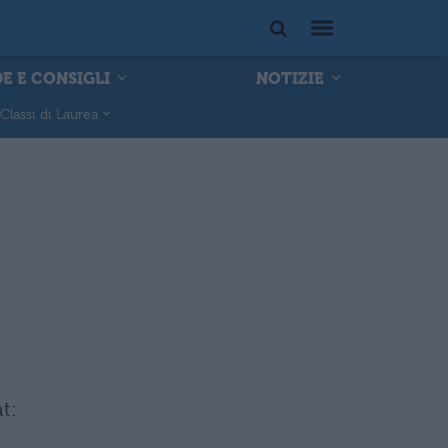
E E CONSIGLI
NOTIZIE
Classi di Laurea
t: