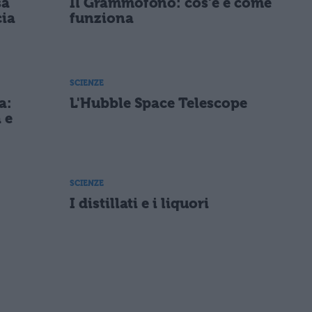
sa
Il Grammofono: cos'è e come
cia
funziona
SCIENZE
a:
L'Hubble Space Telescope
 e
SCIENZE
I distillati e i liquori