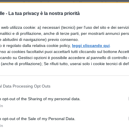
 apporta dei perfezionamenti alla macchina da
e alla risoluzione del problema già da tempo
le -
La tua privacy è la nostra priorità
cavo due telegrammi diversi ed in senso opposto, 
web utilizza cookie: a) necessari (tecnici) per l'uso del sito e dei serviz
problema brillantemente e definitivamente da lui
analitici e di profilazione, anche di terze parti, per mostrarti annunci pers
e abitudini di navigazione) previo consenso.
nlo-Park, perfeziona il telefono, già diffuso da Bell
zzo è regolato dalla relativa cookie policy,
leggi cliccando qui
.
 granuli di carbone; nel 1878 ottiene il brevetto 
so ai cookies facoltativi puoi accettarli tutti cliccando sul bottone Accetta
ccando su Gestisci opzioni è possibile accedere al pannello di controllo e
anno successivo porta a buon punto gli esperimenti
e (anche di profilazione); Se rifiuti tutto, userai solo i cookie tecnici di def
ica culminati il 21 ottobre dello stesso anno con
na a filamento di carbone. Gli anni riguardanti l
 furono due anni di duro lavoro. Il problema che l
l Data Processing Opt Outs
ovare un filamento che divenisse incandescente ne
o opt-out of the Sharing of my personal data.
finità di sostanze, compresi i peli di barba di un
In
no, cotone, carta, fibre vegetali. Sperimentò seimi
o opt-out of the Sale of my Personal Data.
re del 1879, una lampadina nella quale aveva monta
In