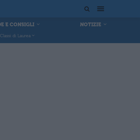
E E CONSIGLI
NOTIZIE
Classi di Laurea