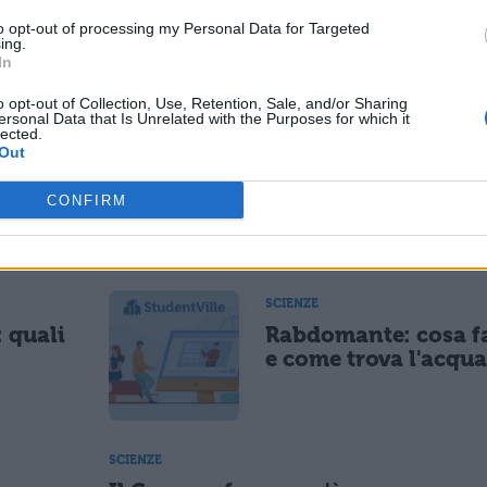
 rimase accesa per 40 ore. Successivamente la
to opt-out of processing my Personal Data for Targeted
ing.
nto di carbone. Nel 1882 un quartiere al centro d
In
ampadine di Edison.
o opt-out of Collection, Use, Retention, Sale, and/or Sharing
ersonal Data that Is Unrelated with the Purposes for which it
lected.
carica il contenuto
Out
CONFIRM
ESSARE
SCIENZE
: quali
Rabdomante: cosa f
e come trova l'acqua
SCIENZE