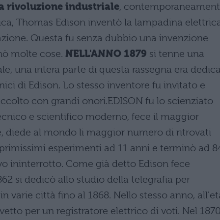
 rivoluzione industriale
, contemporaneamen
trica, Thomas Edison inventò la lampadina elettric
nazione. Questa fu senza dubbio una invenzione
nò molte cose.
NELL'ANNO 1879
si tenne una
le, una intera parte di questa rassegna era dedic
cnici di Edison. Lo stesso inventore fu invitato e
ccolto con grandi onori.EDISON fu lo scienziato
tecnico e scientifico moderno, fece il maggior
, diede al mondo li maggior numero di ritrovati
 primissimi esperimenti ad 11 anni e terminò ad 84
avo ininterrotto. Come già detto Edison fece
62 si dedicò allo studio della telegrafia per
n varie città fino al 1868. Nello stesso anno, all'et
vetto per un registratore elettrico di voti. Nel 187