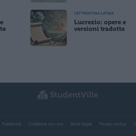
LETTERATURA LATINA
 e
Lucrezio: opere e
te
versioni tradotte
Pubblicità
Collabora con noi
Note legali
Privacy policy
C