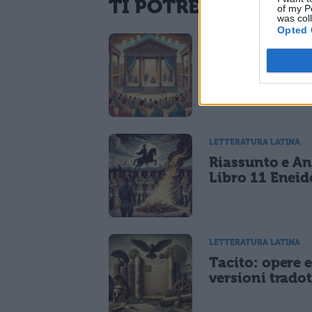
TI POTREBBE INTER
of my P
was col
Opted 
LETTERATURA LATINA
La Commedia 
Plauto
LETTERATURA LATINA
Riassunto e An
Libro 11 Eneid
LETTERATURA LATINA
Tacito: opere 
versioni tradot