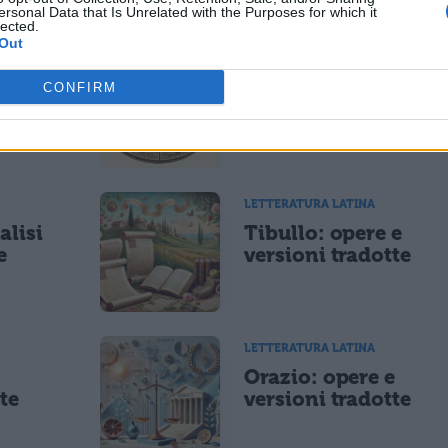
ESSARE
ersonal Data that Is Unrelated with the Purposes for which it
lected.
Out
LETTERATURA LATINA
di
Riassunto libro per
CONFIRM
libro dell'Eneide
LETTERATURA LATINA
alisi
Tibullo: opere e
e
versioni tradotte
LETTERATURA LATINA
e
Orazio: opere e
te
versioni tradotte