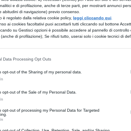
analitici e di profilazione, anche di terze parti, per mostrarti annunci pers
tra, ma Aracne, fanciulla originaria della Lidia,
e abitudini di navigazione) previo consenso.
rva. Le Ninfe scendevano dai colli e lasciavano le
zzo è regolato dalla relativa cookie policy,
leggi cliccando qui
.
so ai cookies facoltativi puoi accettarli tutti cliccando sul bottone Accetta
racne: guardavano stupite le belle tele ricamate
ccando su Gestisci opzioni è possibile accedere al pannello di controllo e
iama la fanciulla e dice: "Di certo reputi Minerva 
e (anche di profilazione); Se rifiuti tutto, userai solo i cookie tecnici di def
ne considera come oltraggio le parole della ninfa e
go la fanciulla e la dea tessono le tele con grande
l Data Processing Opt Outs
 dèi dell'Olimpo, Aracne le storie d'amore. L'abil
o opt-out of the Sharing of my personal data.
lla: allora Minerva, per la rabbia, strappa la tela di
In
rai tele per sempre!" e subito trasforma la fanciulla
o opt-out of the Sale of my Personal Data.
e fili nell'aria ai rami o agli angoli degli edifici,
In
o le tele del ragno.
to opt-out of processing my Personal Data for Targeted
ing.
In
o opt-out of Collection, Use, Retention, Sale, and/or Sharing