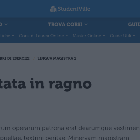
O
TROVA CORSI
GUID
tiche
Corsi di Laurea Online
Master Online
Guide Utili
BRI DI ESERCIZI
LINGUA MAGISTRA 1
ata in ragno
narum operarum patrona erat dearumque vestimen
puellae, textrini peritae, Minervam magistram