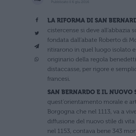
Pubblicato il 6 giu 2016
LA RIFORMA DI SAN BERNAR
cistercense si deve all’abbazia s
fondata dall’abate Roberto di M
ritirarono in quel luogo isolato 
originario della regola benedett
distaccasse, per rigore e semplici
francesi.
SAN BERNARDO E IL NUOVO 
quest’orientamento morale e art
Borgogna che nel 1113, va a viver
diffusione del nuovo stile di vit
nel 1153, contava bene 343 monas