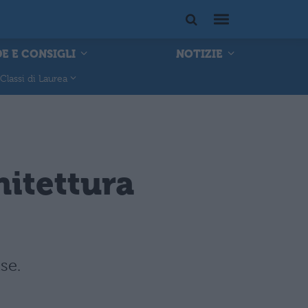
E E CONSIGLI
NOTIZIE
Classi di Laurea
hitettura
se.