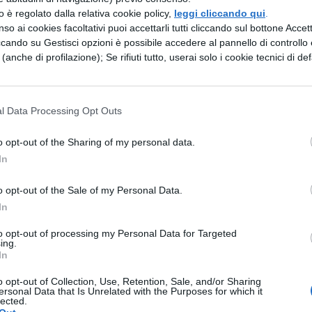
zzo è regolato dalla relativa cookie policy,
leggi cliccando qui
.
 dall’altra lo scriptorium, la sala capitolare e il
so ai cookies facoltativi puoi accettarli tutti cliccando sul bottone Accetta
adibito a dormitorio comune dei monaci; gli altri
ccando su Gestisci opzioni è possibile accedere al pannello di controllo e
e (anche di profilazione); Se rifiuti tutto, userai solo i cookie tecnici di def
i di servizio per lo svolgimento dei lavori manuali
dilizia, della produzione di manufatti, lavori quest
o di frati conversi (ovvero sono persone che, pur
l Data Processing Opt Outs
, obbedienza, non divengono monaci e dunque
o opt-out of the Sharing of my personal data.
on il mondo dei laici).
In
io sacro cistercense non è però in contrasto apert
o opt-out of the Sale of my Personal Data.
aborato dall’arte gotica; infatti all’origine dei du
In
 un analogo concetto: la luce come
to opt-out of processing my Personal Data for Targeted
ing.
In
, infatti, l’utilizzo delle volte a ogiva e dei
o opt-out of Collection, Use, Retention, Sale, and/or Sharing
randi finestre lungo il perimetro murario, con la
ersonal Data that Is Unrelated with the Purposes for which it
lected.
di stupire il fedele con la ricchezza dei colori e