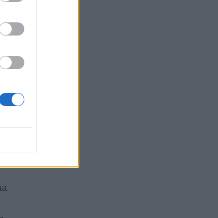
lo
e
era
ma