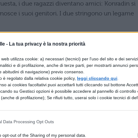
uesta, i due ragazzi diventano amici: Konradin si
nosce i suoi genitori. I due stringono un legame
 RITROVATO DI FRED UHLMAN
le -
La tua privacy è la nostra priorità
 rapporto è che Konradin non invita mai Hans a ca
web utilizza cookie: a) necessari (tecnici) per l'uso del sito e dei serviz
siano assenti. Una sera, addirittura, Konradin, che 
analitici e di profilazione, anche di terze parti, per mostrarti annunci pers
e abitudini di navigazione) previo consenso.
gnora completamente l’amico, fingendo di non
zzo è regolato dalla relativa cookie policy,
leggi cliccando qui
.
ioni al ragazzo, che gli confessa che purtroppo i
so ai cookies facoltativi puoi accettarli tutti cliccando sul bottone Accetta
ccando su Gestisci opzioni è possibile accedere al pannello di controllo e
e, hanno idee antisemite e non vogliono che il fig
e (anche di profilazione); Se rifiuti tutto, userai solo i cookie tecnici di def
 RIASSUNTO
l Data Processing Opt Outs
o opt-out of the Sharing of my personal data.