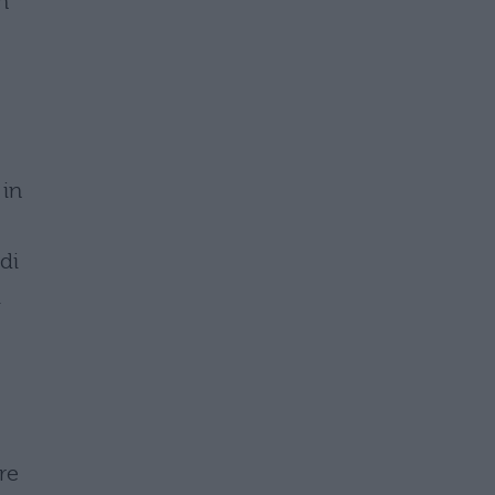
n
 in
di
i
re