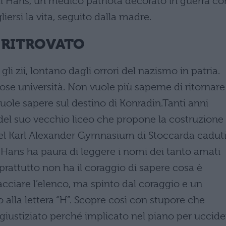
 di Hans, un medico patriota decorato in guerra co
liersi la vita, seguito dalla madre.
 RITROVATO
i zii, lontano dagli orrori del nazismo in patria.
ose università. Non vuole più saperne di ritornare
uole sapere sul destino di Konradin.Tanti anni
del suo vecchio liceo che propone la costruzione 
el Karl Alexander Gymnasium di Stoccarda cadut
Hans ha paura di leggere i nomi dei tanto amati
rattutto non ha il coraggio di sapere cosa è
acciare l’elenco, ma spinto dal coraggio e un
no alla lettera “H”. Scopre così con stupore che
giustiziato perché implicato nel piano per uccide