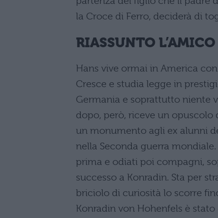
partenza del figlio che il padre
la Croce di Ferro, deciderà di tog
RIASSUNTO L’AMICO
Hans vive ormai in America con gl
Cresce e studia legge in prestigi
Germania e soprattutto niente v
dopo, però, riceve un opuscolo 
un monumento agli ex alunni d
nella Seconda guerra mondiale. 
prima e odiati poi compagni, sop
successo a Konradin. Sta per str
briciolo di curiosità lo scorre fi
Konradin von Hohenfels è stato 