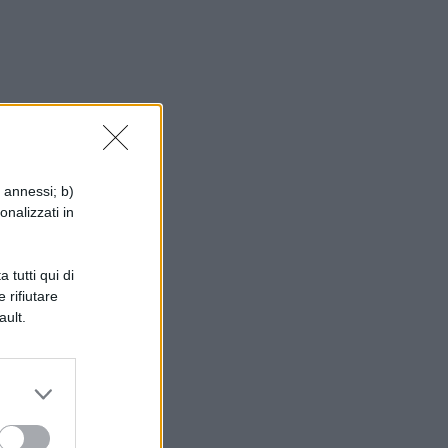
sa
i annessi; b)
si
onalizzati in
 tutti qui di
 rifiutare
lio
ault.