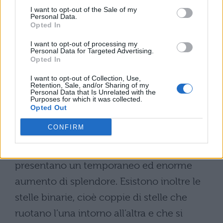
luminose e molto calde (giganti blu). Le
I want to opt-out of the Sale of my
Personal Data.
stelle che non appartengono alla sequenza
Opted In
principale sono raggruppate in due zone. In
I want to opt-out of processing my
Personal Data for Targeted Advertising.
alto a destra si trovano le giganti e le
Opted In
supergiganti rosse, fredde, ma di notevole
I want to opt-out of Collection, Use,
luminosità assoluta, in basso a sinistra le
Retention, Sale, and/or Sharing of my
Personal Data that Is Unrelated with the
Purposes for which it was collected.
nane bianche, molto calde e di piccole
Opted Out
dimensioni. Esistono altri tipi di stelle, quali
CONFIRM
le variabili pulsanti e le variabili esplosive
come novae e le supernovae, che
presentano un temporaneo ed enorme
aumento di splendore. Esistono inoltre le
stelle binarie, cioè coppie di stelle che
ruotano l’una intorno all’altra e che si