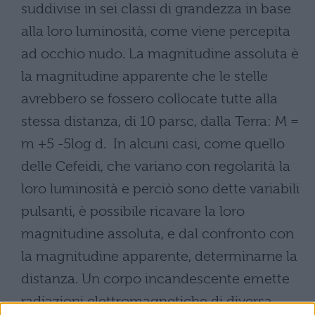
suddivise in sei classi di grandezza in base
alla loro luminosità, come viene percepita
ad occhio nudo. La magnitudine assoluta è
la magnitudine apparente che le stelle
avrebbero se fossero collocate tutte alla
stessa distanza, di 10 parsc, dalla Terra: M =
m +5 -5log d. In alcuni casi, come quello
delle Cefeidi, che variano con regolarità la
loro luminosità e perciò sono dette variabili
pulsanti, è possibile ricavare la loro
magnitudine assoluta, e dal confronto con
la magnitudine apparente, determinarne la
distanza. Un corpo incandescente emette
radiazioni elettromagnetiche di diversa