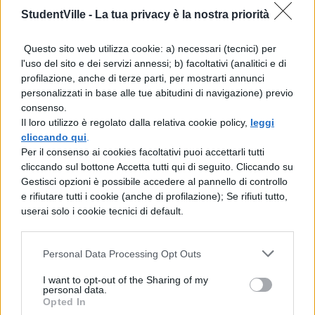
frequenza (Legge di Wien). La frequenza
StudentVille -
La tua privacy è la nostra priorità
per la quale si ha il massimo di emissione è
Questo sito web utilizza cookie: a) necessari (tecnici) per
direttamente proporzionale alla
l'uso del sito e dei servizi annessi; b) facoltativi (analitici e di
temperatura assoluta. In base alle
profilazione, anche di terze parti, per mostrarti annunci
personalizzati in base alle tue abitudini di navigazione) previo
caratteristiche delle righe dei loro spettri, le
consenso.
stelle sono state suddivise nelle classi p tipi
Il loro utilizzo è regolato dalla relativa cookie policy,
leggi
cliccando qui
.
spettrali O, B, A, F, G, K, M dalle più calde alle
Per il consenso ai cookies facoltativi puoi accettarli tutti
più fredde. Il Diagramma H-R rappresenta
cliccando sul bottone Accetta tutti qui di seguito. Cliccando su
Gestisci opzioni è possibile accedere al pannello di controllo
“un’istantanea” dell’evoluzione stellare. La
e rifiutare tutti i cookie (anche di profilazione); Se rifiuti tutto,
maggior parte delle stelle (circa il 90%) si
userai solo i cookie tecnici di default.
dispone lungo una fascia obliqua, detta
Personal Data Processing Opt Outs
sequenza principale. Le stelle in basso a
destra sono fredde e poco luminose (nane
I want to opt-out of the Sharing of my
personal data.
rosse), quelle in alto a sinistra sono molto
Opted In