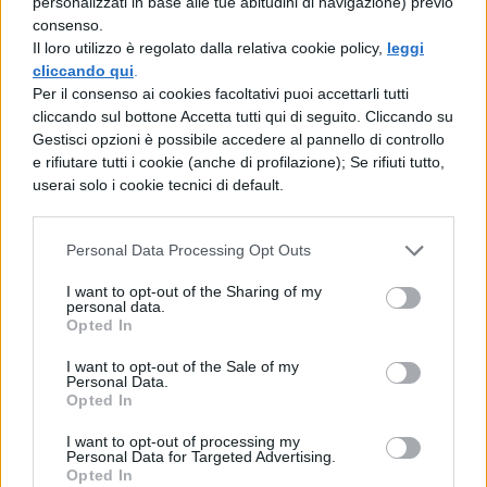
personalizzati in base alle tue abitudini di navigazione) previo
costantemente ai valori cristiani e la Chiesa
consenso.
ispirerà la loro condotta.
Il loro utilizzo è regolato dalla relativa cookie policy,
leggi
cliccando qui
.
Gli insegnamenti ricevuti nelle corti
Per il consenso ai cookies facoltativi puoi accettarli tutti
riguardano sia gli esercizi indispensabili a
cliccando sul bottone Accetta tutti qui di seguito. Cliccando su
Gestisci opzioni è possibile accedere al pannello di controllo
cavalcare, combattere e giostrare sia
e rifiutare tutti i cookie (anche di profilazione); Se rifiuti tutto,
un’educazione cortese, ispirata al servizio,
userai solo i cookie tecnici di default.
alle buone maniere, alla gentilezza e ai
codici d’onore impartita attraverso la
Personal Data Processing Opt Outs
partecipazione ai cerimoniali di corte.
I want to opt-out of the Sharing of my
personal data.
Fin da bambino il futuro cavaliere verrà
Opted In
sottratto alle cure della famiglia e
I want to opt-out of the Sale of my
Personal Data.
indirizzato presso un’ altra corte o castello.
Opted In
Qui rimarrà fino all’investitura. In un primo
I want to opt-out of processing my
Personal Data for Targeted Advertising.
momento di questa formazione, il futuro
Opted In