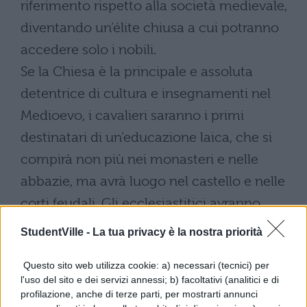
riferimento rispetto alla società medievale,
diventando un’élite chiusa a cui potranno
accedere solo i nobili.
Se la Chiesa è la principale e assoluta
detentrice di cultura e insegnamenti nel
Medioevo, i cavalieri saranno i primi
destinatari di un’educazione laica, che si
compirà non più nei monasteri e nelle
abbazie, ma avrà luogo nel castello e nelle
corti feudali. Gli ecclesiastitici avranno
essenzialmente cura di occuparsi delle
StudentVille -
La tua privacy è la nostra priorità
anime dei cavalieri, ma non saranno i loro
Questo sito web utilizza cookie: a) necessari (tecnici) per
maestri, sebbene i valori promossi
l'uso del sito e dei servizi annessi; b) facoltativi (analitici e di
nell’educazione cavalleresca si attengano
profilazione, anche di terze parti, per mostrarti annunci