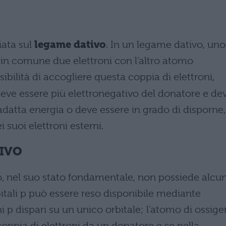
iata sul
legame dativo
. In un legame dativo, uno
in comune due elettroni con l’altro atomo
sibilità di accogliere questa coppia di elettroni,
eve essere più elettronegativo del donatore e de
 adatta energia o deve essere in grado di disporne,
 suoi elettroni esterni.
TIVO
, nel suo stato fondamentale, non possiede alcu
itali p può essere reso disponibile mediante
 p dispari su un unico orbitale; l’atomo di ossig
coppia di elettroni da un donatore e se nella