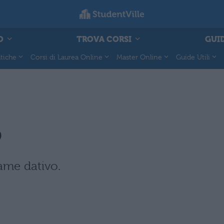
O
TROVA CORSI
GUID
tiche
Corsi di Laurea Online
Master Online
Guide Utili
o
ame dativo.