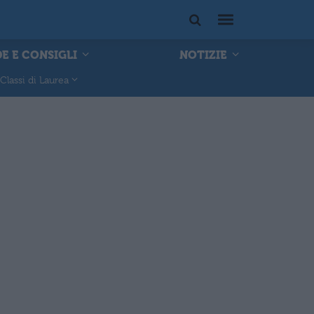
E E CONSIGLI
NOTIZIE
Classi di Laurea