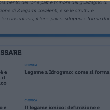
ppiamento del lone pair è minore del guadagno di
one di 2 legami covalenti, e se le strutture
 lo consentono, il lone pair si sdoppia e forma du
ESSARE
CHIMICA
'è e
Legame a Idrogeno: come si forma
 il
ico
CHIMICA
o e
Il legame ionico: definizione e