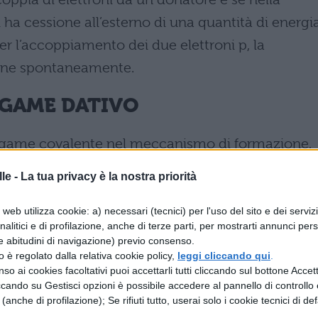
ha cessione all’esterno di una quantità di energi
r l’accoppiamento dei due elettroni p, la
iene spontaneamente.
EGAME DATIVO
 legame covalente nel meccanismo di formazione,
 più differenza fra i due tipi di legame: ambedue
le -
La tua privacy è la nostra priorità
si a comune fra due atomi di diversa
gione il legame dativo, che dovrebbe essere indic
web utilizza cookie: a) necessari (tecnici) per l'uso del sito e dei serviz
analitici e di profilazione, anche di terze parti, per mostrarti annunci pers
tore all’accettore, viene spesso indicato con un
e abitudini di navigazione) previo consenso.
me covalente.
zzo è regolato dalla relativa cookie policy,
leggi cliccando qui
.
so ai cookies facoltativi puoi accettarli tutti cliccando sul bottone Accetta
ccando su Gestisci opzioni è possibile accedere al pannello di controllo e
 lone pairs prende parte ad una reazione, ciascu
e (anche di profilazione); Se rifiuti tutto, userai solo i cookie tecnici di def
a seconda delle specie chimiche su cui si opera, i