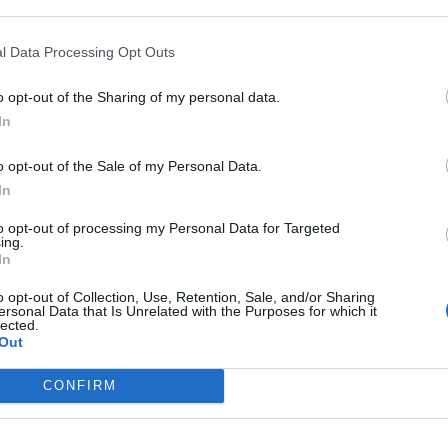
l Data Processing Opt Outs
o opt-out of the Sharing of my personal data.
In
ivo
o opt-out of the Sale of my Personal Data.
ni e formare due legami semplici covalenti o un
In
to opt-out of processing my Personal Data for Targeted
ing.
apere che in natura, ogni sistema tende ad
In
cioè con minimo contenuto di energia; dallo
o opt-out of Collection, Use, Retention, Sale, and/or Sharing
ersonal Data that Is Unrelated with the Purposes for which it
ssono formarsi due legami semplici la cui energ
lected.
Out
ivo.
CONFIRM