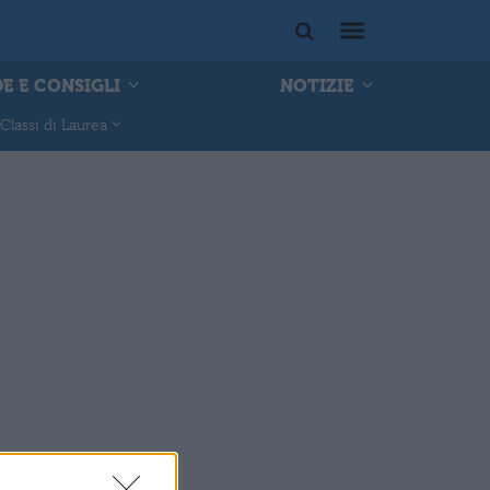
E E CONSIGLI
NOTIZIE
Classi di Laurea