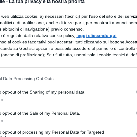
le -
La tua privacy è la nostra priorità
carica il contenuto
web utilizza cookie: a) necessari (tecnici) per l'uso del sito e dei serviz
analitici e di profilazione, anche di terze parti, per mostrarti annunci pers
e abitudini di navigazione) previo consenso.
zzo è regolato dalla relativa cookie policy,
leggi cliccando qui
.
ESSARE
so ai cookies facoltativi puoi accettarli tutti cliccando sul bottone Accetta
ccando su Gestisci opzioni è possibile accedere al pannello di controllo e
e (anche di profilazione); Se rifiuti tutto, userai solo i cookie tecnici di def
SCIENZE
: quali
Rabdomante: cosa f
e come trova l'acqua
l Data Processing Opt Outs
o opt-out of the Sharing of my personal data.
In
SCIENZE
sa
Il Grammofono: cos'è e come
o opt-out of the Sale of my Personal Data.
cia
funziona
In
to opt-out of processing my Personal Data for Targeted
ing.