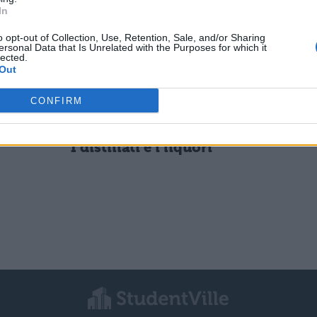
In
SCIENZE
o opt-out of Collection, Use, Retention, Sale, and/or Sharing
a:
L'Hubble Space Telescope
ersonal Data that Is Unrelated with the Purposes for which it
lected.
 e
Out
CONFIRM
SCIENZE
I distillati e i liquori