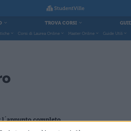
O
TROVA CORSI
GUID
tiche
Corsi di Laurea Online
Master Online
Guide Utili
ro
per l´appunto completo