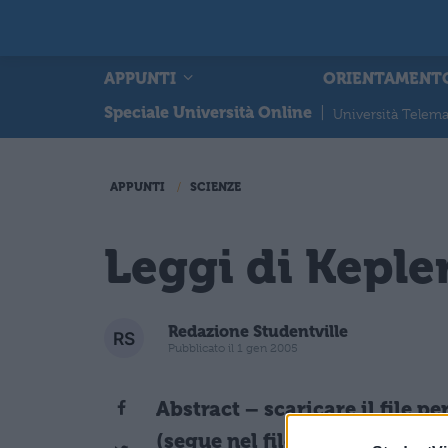
APPUNTI
ORIENTAMENT
Speciale Università Online
|
Università Telema
APPUNTI
SCIENZE
Leggi di Keple
Redazione Studentville
Pubblicato il 1 gen 2005
Abstract – scaricare il file 
(segue nel file da scaricare)