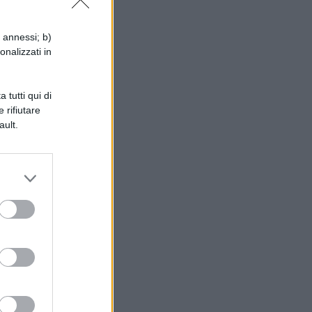
i annessi; b)
onalizzati in
 tutti qui di
 rifiutare
ault.
a