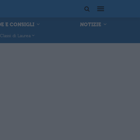
E E CONSIGLI
NOTIZIE
Classi di Laurea