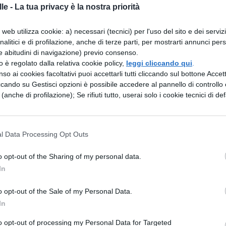
le -
La tua privacy è la nostra priorità
aggiungere ai suoi sacrilegi commenti scherzosi:
iato il tempio di Proserpina a Locri e navigando
web utilizza cookie: a) necessari (tecnici) per l'uso del sito e dei serviz
analitici e di profilazione, anche di terze parti, per mostrarti annunci pers
avorevole per tornare a Siracusa, non temeva l'ira
e abitudini di navigazione) previo consenso.
i amici: "Vedete? Non è forse data una buona
zzo è regolato dalla relativa cookie policy,
leggi cliccando qui
.
so ai cookies facoltativi puoi accettarli tutti cliccando sul bottone Accetta
 ai sacrileghi? Sottrasse anche a Giove Olimpio u
ccando su Gestisci opzioni è possibile accedere al pannello di controllo e
 cui il tiranno Gelone lo aveva adornato con i
e (anche di profilazione); Se rifiuti tutto, userai solo i cookie tecnici di def
nesi, e gli mise sopra un mantello di lana dicendo
a pesante e in inverno fredda, una di lana, invece
l Data Processing Opt Outs
ell'anno. Dionisio ordinò che all'Esculapio di
o opt-out of the Sharing of my personal data.
oro, perché - così affermava, non conviene che
In
on la barba. Spesso, essendo entrato nei santuari,
o opt-out of the Sale of my Personal Data.
portava via anche vittorie d'oro, coppe e corone, 
In
elle statue, e diceva: "Io le accetto, non le rubo,
to opt-out of processing my Personal Data for Targeted
 coloro dai quali chiediamo favori, quei doni che