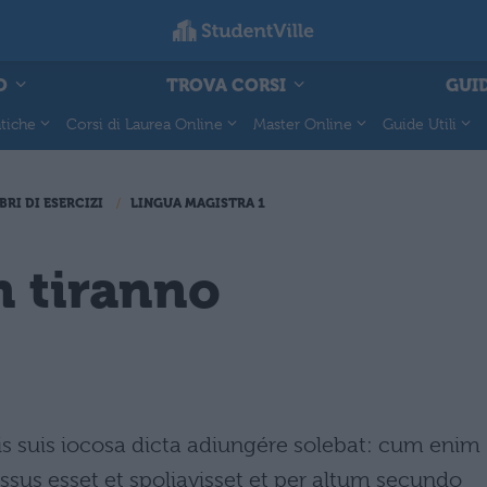
O
TROVA CORSI
GUID
tiche
Corsi di Laurea Online
Master Online
Guide Utili
BRI DI ESERCIZI
LINGUA MAGISTRA 1
n tiranno
is suis iocosa dicta adiungére solebat: cum enim
sus esset et spoliavisset et per altum secundo