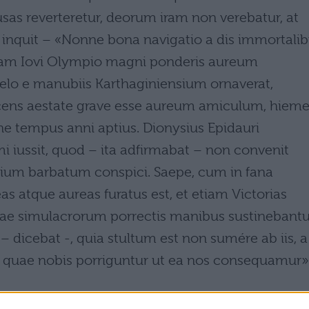
usas reverteretur, deorum iram non verebatur, at
– inquit – «Nonne bona navigatio a dis immortali
 etiam Iovi Olympio magni ponderis aureum
lo e manubiis Karthaginiensium ornaverat,
icens aestate grave esse aureum amiculum, hiem
 tempus anni aptius. Dionysius Epidauri
iussit, quod – ita adfirmabat – non convenit
ium barbatum conspici. Saepe, cum in fana
s atque aureas furatus est, et etiam Victorias
uae simulacrorum porrectis manibus sustinebantu
 – dicebat -, quia stultum est non sumére ab iis, a
 quae nobis porriguntur ut ea nos consequamur»