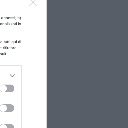
i annessi; b)
onalizzati in
 tutti qui di
na
 rifiutare
ault.
,
che