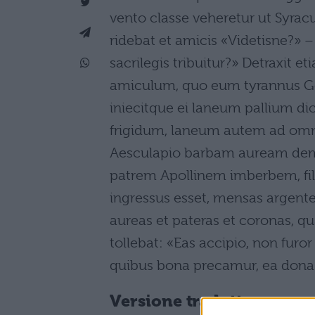
vento classe veheretur ut Syrac
ridebat et amicis «Videtisne?» 
sacrilegis tribuitur?» Detraxit
amiculum, quo eum tyrannus Ge
iniecitque ei laneum pallium d
frigidum, laneum autem ad omne
Aesculapio barbam auream demi 
patrem Apollinem imberbem, fil
ingressus esset, mensas argentea
aureas et pateras et coronas, q
tollebat: «Eas accipio, non furor
quibus bona precamur, ea dona
Versione tradotta