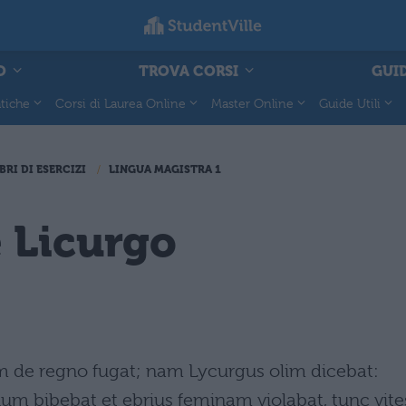
O
TROVA CORSI
GUID
tiche
Corsi di Laurea Online
Master Online
Guide Utili
BRI DI ESERCIZI
LINGUA MAGISTRA 1
 Licurgo
rum de regno fugat; nam Lycurgus olim dicebat:
num bibebat et ebrius feminam violabat, tunc vite