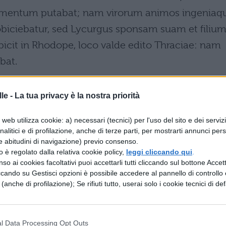
mentum putabat; nam virorum animos ingeniaq
obiciebatur, sed Lycurgus sponsam suam et filiu
obicit in Rhodope, loco valde edito Thraciae: nam
bat.
le -
La tua privacy è la nostra priorità
 via dal regno Libero; infatti un giorno Licurgo
web utilizza cookie: a) necessari (tecnici) per l'uso del sito e dei serviz
dio", ma beveva vino e ubriaco molestava una donn
analitici e di profilazione, anche di terze parti, per mostrarti annunci pers
e abitudini di navigazione) previo consenso.
la reputava un'erba velenosa; infatti trasformava gli
zzo è regolato dalla relativa cookie policy,
leggi cliccando qui
.
 Da lui era causata la follia da Libero, e Licurgo
so ai cookies facoltativi puoi accettarli tutti cliccando sul bottone Accetta
ccando su Gestisci opzioni è possibile accedere al pannello di controllo e
Libero lo getta alle pantere in Rodope, luogo molto
e (anche di profilazione); Se rifiuti tutto, userai solo i cookie tecnici di def
 deteneva il comando della Tracia.
l Data Processing Opt Outs