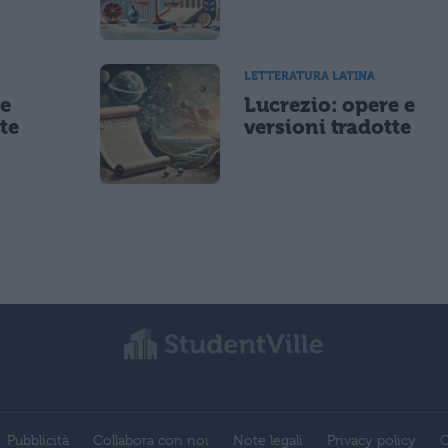
LETTERATURA LATINA
 e
Lucrezio: opere e
te
versioni tradotte
Pubblicità
Collabora con noi
Note legali
Privacy policy
C