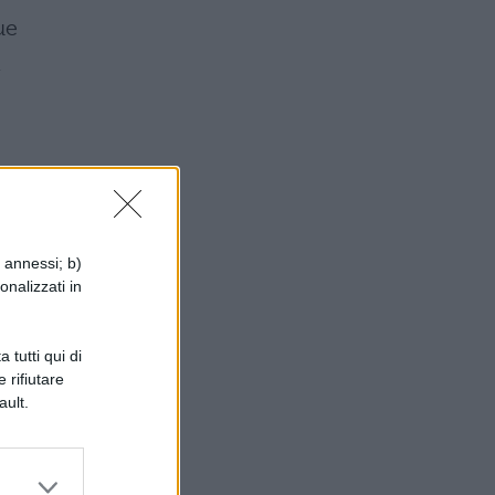
ue
m
i annessi; b)
a,
onalizzati in
 tutti qui di
 rifiutare
ault.