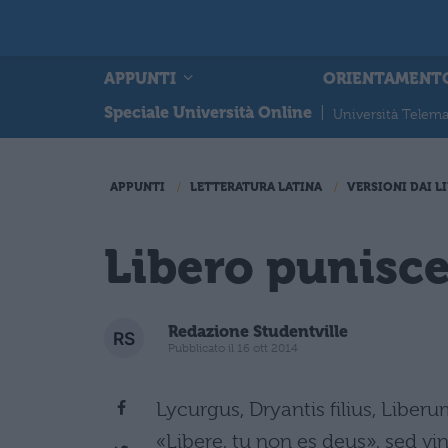
APPUNTI
ORIENTAMENT
Speciale Università Online
|
Università Telema
APPUNTI
LETTERATURA LATINA
VERSIONI DAI LI
Libero punisce
Redazione Studentville
Pubblicato il 16 ott 2014
Lycurgus, Dryantis filius, Libe
«Libere, tu non es deus», sed vi