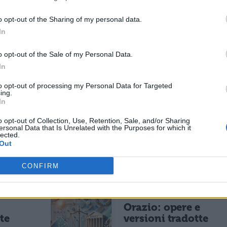
ESSARE
o opt-out of the Sharing of my personal data.
In
LETTERATURA LATINA
o opt-out of the Sale of my Personal Data.
di
Riassunto libro per
In
libro dell'Eneide
to opt-out of processing my Personal Data for Targeted
ing.
In
LETTERATURA LATINA
o opt-out of Collection, Use, Retention, Sale, and/or Sharing
ersonal Data that Is Unrelated with the Purposes for which it
alisi
Tibullo: opere e
lected.
e
versioni tradotte
Out
CONFIRM
LETTERATURA LATINA
e
Orazio: opere e
te
versioni tradotte