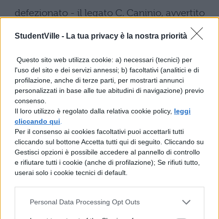
defezionato - il legato C. Caninio, avvertito
che un gran numero di nemici si era
StudentVille -
La tua privacy è la nostra priorità
raccolto nelle terre dei Pictoni, si dirige
Questo sito web utilizza cookie: a) necessari (tecnici) per
alla città di Lemono. Era sul punto di
l'uso del sito e dei servizi annessi; b) facoltativi (analitici e di
raggiungerla, quando riceve dai prigionieri
profilazione, anche di terze parti, per mostrarti annunci
personalizzati in base alle tue abitudini di navigazione) previo
informazioni più dettagliate: alla testa di
consenso.
Il loro utilizzo è regolato dalla relativa cookie policy,
leggi
molte migliaia di uomini Dumnaco, capo
cliccando qui
.
Per il consenso ai cookies facoltativi puoi accettarli tutti
degli Andi, aveva stretto d'assedio Durazio
cliccando sul bottone Accetta tutti qui di seguito. Cliccando su
in Lemono. Così, non osando arrischiare
Gestisci opzioni è possibile accedere al pannello di controllo
e rifiutare tutti i cookie (anche di profilazione); Se rifiuti tutto,
in uno scontro coi nemici le sue legioni,
userai solo i cookie tecnici di default.
troppo deboli, stabilì il campo in una zona
ben munita. Dumnaco, saputo
Personal Data Processing Opt Outs