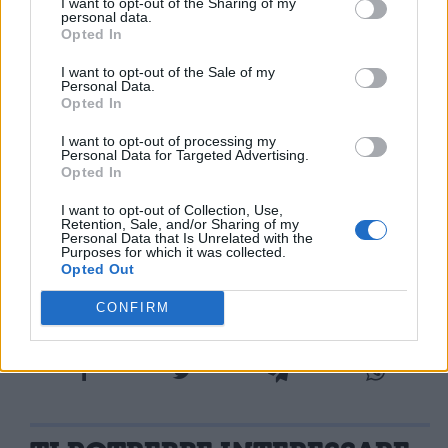
I want to opt-out of the Sharing of my
dell'arrivo di Caninio, volge tutte le truppe
personal data.
Opted In
contro le legioni e comincia l'assalto
all'accampamento dei Romani. Dopo
I want to opt-out of the Sale of my
Personal Data.
Opted In
aver speso diversi giorni nell'attacco, a
I want to opt-out of processing my
prezzo di gravi perdite e senza riuscire a far
Personal Data for Targeted Advertising.
Opted In
breccia in nessun punto delle
I want to opt-out of Collection, Use,
fortificazioni, Dumnaco torna ad assediare
Retention, Sale, and/or Sharing of my
Personal Data that Is Unrelated with the
Purposes for which it was collected.
Lemono.
Opted Out
CONFIRM