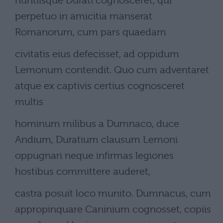
nuntiisque Durati cognosceret, qui
perpetuo in amicitia manserat
Romanorum, cum pars quaedam
civitatis eius defecisset, ad oppidum
Lemonum contendit. Quo cum adventaret
atque ex captivis certius cognosceret
multis
hominum milibus a Dumnaco, duce
Andium, Duratium clausum Lemoni
oppugnari neque infirmas legiones
hostibus committere auderet,
castra posuit loco munito. Dumnacus, cum
appropinquare Caninium cognosset, copiis