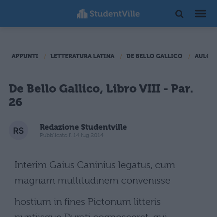
APPUNTI
LETTERATURA LATINA
DE BELLO GALLICO
AULO I
De Bello Gallico, Libro VIII - Par.
26
Redazione Studentville
Pubblicato il 14 lug 2014
Interim Gaius Caninius legatus, cum
magnam multitudinem convenisse
hostium in fines Pictonum litteris