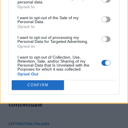
personal data.
Giovanni Boccaccio e il Decameron
Opted In
I want to opt-out of the Sale of my
Personal Data.
LETTERATURA ITALIANA
Opted In
Mappa Concettuale: Giovanni
Boccaccio (Firenze - 1313)
I want to opt-out of processing my
Personal Data for Targeted Advertising.
Opted In
LETTERATURA ITALIANA
I want to opt-out of Collection, Use,
Retention, Sale, and/or Sharing of my
Mappa Concettuale: Decameron di
Personal Data that Is Unrelated with the
Purposes for which it was collected.
Boccaccio
Opted Out
CONFIRM
LETTERATURA ITALIANA
Struttura del Decameron: mappa
concettuale
LETTERATURA ITALIANA