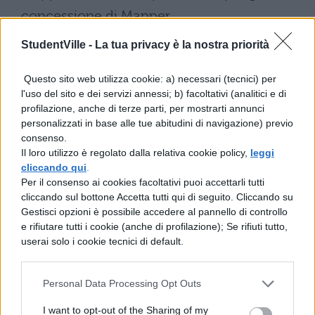
concessione di Mapper
(http://mapper-mapper.blogspot.it/)
StudentVille -
La tua privacy è la nostra priorità
Questo sito web utilizza cookie: a) necessari (tecnici) per
l'uso del sito e dei servizi annessi; b) facoltativi (analitici e di
profilazione, anche di terze parti, per mostrarti annunci
personalizzati in base alle tue abitudini di navigazione) previo
consenso.
Il loro utilizzo è regolato dalla relativa cookie policy,
leggi
cliccando qui
.
TI POTREBBE INTERESSARE
Per il consenso ai cookies facoltativi puoi accettarli tutti
cliccando sul bottone Accetta tutti qui di seguito. Cliccando su
LETTERATURA ITALIANA
Gestisci opzioni è possibile accedere al pannello di controllo
Lisabetta da Messina:
e rifiutare tutti i cookie (anche di profilazione); Se rifiuti tutto,
riassunto e analisi del
userai solo i cookie tecnici di default.
testo di Boccaccio
Personal Data Processing Opt Outs
LETTERATURA ITALIANA
I want to opt-out of the Sharing of my